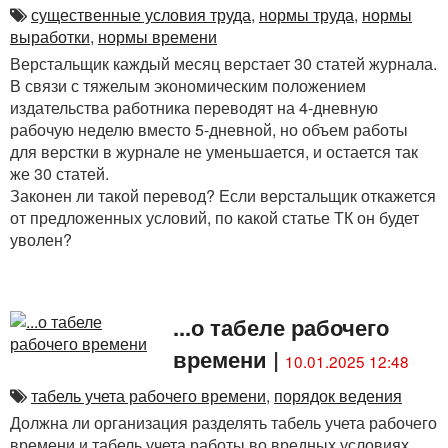
существенные условия труда
,
нормы труда
,
нормы
выработки
,
нормы времени
Верстальщик каждый месяц верстает 30 статей журнала.
В связи с тяжелым экономическим положением
издательства работника переводят на 4-дневную
рабочую неделю вместо 5-дневной, но объем работы
для верстки в журнале не уменьшается, и остается так
же 30 статей.
Законен ли такой перевод? Если верстальщик откажется
от предложенных условий, по какой статье ТК он будет
уволен?
...о табеле рабочего
времени
|
10.01.2025 12:48
табель учета рабочего времени
,
порядок ведения
Должна ли организация разделять табель учета рабочего
времени и табель учета работы во вредных условиях