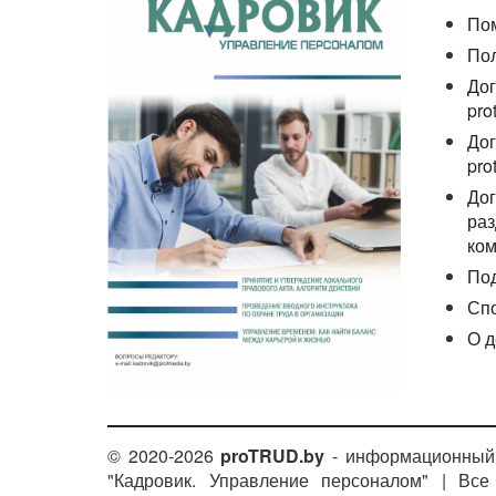
По
По
Дог
pro
Дог
pro
Дог
раз
ком
По
Сп
О д
© 2020-2026
proTRUD.by
- информационный 
"Кадровик. Управление персоналом" | Вс