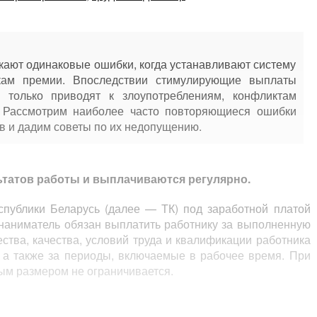
кают одинаковые ошибки, когда устанавливают систему
кам премии. Впоследствии стимулирующие выплаты
 только приводят к злоупотреблениям, конфликтам
. Рассмотрим наиболее часто повторяющиеся ошибки
в и дадим советы по их недопущению.
льтатов работы и выплачиваются регулярно.
спублики Беларусь (далее — ТК) под заработной платой
 наниматель обязан выплатить работнику за выполненную
ества, качества, условий труда и квалификации работника
, а также за периоды, включаемые в рабочее время. При
ым размером не ограничивается.
оглашения, иных локальных правовых актов и трудового
мы, системы и размеры оплаты труда работников, в том