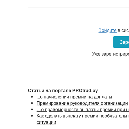
числе:
стимулирующие выплаты (надбавки,
прем
компенсирующие выплаты (доплаты в соо
Войдите
в си
ст. 63
ТК).
Зар
Некоторые наниматели устанавливают си
Уже зарегистрир
номинальные оклады и регулярные премии,
Такая система позволяет нанимателю сократи
конкретного работника, лишая его премии и с
Статьи на портале PROtrud.by
...о начислении премии на доплаты
ОБРАТИТЕ ВНИМАНИЕ!
Премирование руководителя организации
С 1 января 2021 г.
постановлением
Совета
…о правомерности выплаты премии при н
«Об установлении размера месячной ми
Как сделать выплату премии необязательн
заработная плата установлена в размере 
ситуации