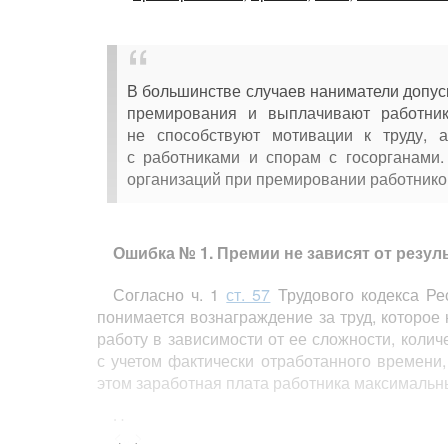
В большинстве случаев наниматели допус
премирования и выплачивают работни
не способствуют мотивации к труду, а
с работниками и спорам с госорганами
организаций при премировании работнико
Ошибка № 1. Премии не зависят от резу
Согласно ч. 1
ст. 57
Трудового кодекса Ре
понимается вознаграждение за труд, которое
работу в зависимости от ее сложности, колич
с учетом фактически отработанного времени
этом заработная плата работника максимальн
На основании коллективного договора, с
<...>
договора нанимателем устанавливаются фор