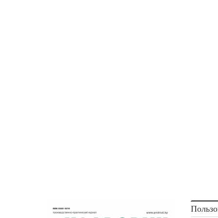
<...>
Пользо