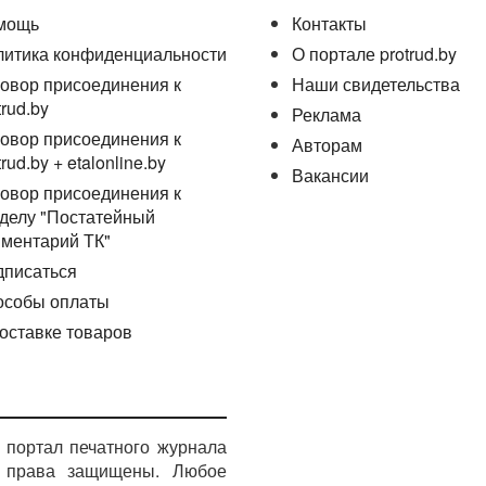
мощь
Контакты
литика конфиденциальности
О портале protrud.by
овор присоединения к
Наши свидетельства
trud.by
Реклама
овор присоединения к
Авторам
trud.by + etalonline.by
Вакансии
овор присоединения к
делу "Постатейный
ментарий ТК"
дписаться
особы оплаты
оставке товаров
портал печатного журнала
е права защищены. Любое