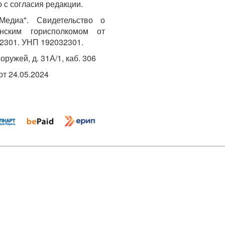
 с согласия редакции.
едиа". Свидетельство о
инским горисполкомом от
2301. УНП 192032301.
Хоружей, д. 31А/1, каб. 306
т 24.05.2024