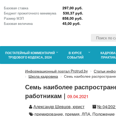
297,00 руб.
Базовая ставка
530,37 руб.
Бюджет прожиточного минимума
858,00 руб.
Размер МЗП
45,00 руб.
Базовая величина
ПОСТАТЕЙНЫЙ КОММЕНТАРИЙ
В КУРСЕ
КАДРОВА
ТРУДОВОГО КОДЕКСА, 2024
СОБЫТИЙ
ПРАКТИК
Информационный портал Protrud.by
Статьи инфо
Школа кадровика
Семь наиболее распростране
Семь наиболее распростран
работникам |
09.04.2021
Автор
Номер
Александр Шевцов, юрист
№ 04/202
Автор
премирование,
премия,
ЛПА,
Положение 