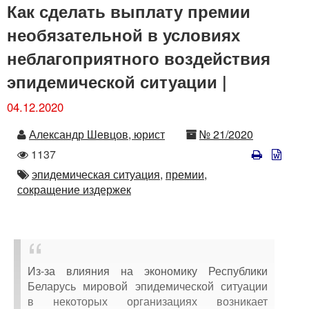
Как сделать выплату премии
необязательной в условиях
неблагоприятного воздействия
эпидемической ситуации |
04.12.2020
Автор
Номер
Александр Шевцов, юрист
№ 21/2020
Количество
1137
просмотров
Автор
эпидемическая ситуация,
премии,
сокращение издержек
Из-за влияния на экономику Республики
Беларусь мировой эпидемической ситуации
в некоторых организациях возникает