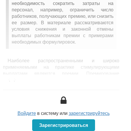
необходимость сократить затраты на
персонал, например, ограничить число
работников, получающих премию, или снизить
ее размер. В материале рассматриваются
условия снижения и законной отмены
выплаты работникам премии с примерами
необходимых формулировок.
Наиболее распространенными и широко
применяемыми на практике стимулирующими
выплатами являются премии. Премирование
<...>
используется для дополнительного стимулирования
работников за достижение как индивидуальных, так
и коллективных показателей, которые связаны
с достижением конечных результатов работы и ее
эффективностью. В одних случаях премирование
является составным элементом системы оплаты
Войдите
в систему или
зарегистрируйтесь
труда (сдельно-премиальная, повременно-
премиальная и др.) и служит постоянным средством
Зарегистрироваться