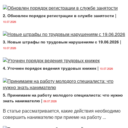
выплаты. В этом случае наниматель не может
отказать в ее выплате, например, из-за ухудшения
2. Обновлен порядок регистрации в службе занятости
|
финансовых показателей организации или по той
причине, что работник не выполнил план, плохо
10.07.2026
работал или совершил проступок.
В том случае, когда в трудовом договоре сделана
3. Новые штрафы по трудовым нарушениям с 19.06.2026
|
отсылка к ЛПА, в котором определены условия
10.07.2026
выплаты премии, наниматель вправе премию не
платить, если работник не выполнил хотя бы одно из
этих условий. Также в трудовом договоре
4. Уточнен порядок ведения трудовых книжек
|
с работником целесообразно указать премию как
10.07.2026
необязательную выплату, которую наниматель
может назначить по своему усмотрению, в порядке,
предусмотренном ЛПА организации, например,
положением о премировании.
5. Принимаем на работу молодого специалиста: что нужно
знать нанимателю
|
09.07.2026
При решении нанимателя не выплатить или
снизить размер премии отдельным работникам
В статье рассматривается, какие действия необходимо
необходимо ссылаться на условия выплаты,
совершить нанимателю при приеме на работу ...
которые конкретно сформулированы в ЛПА