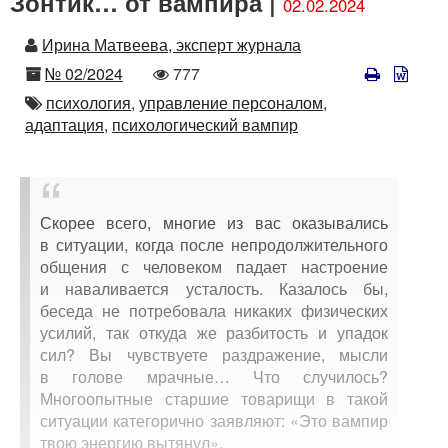
Зонтик… от вампира |
02.02.2024
Автор
Ирина Матвеева, эксперт журнала
Номер
Количество
№ 02/2024
777
просмотров
Автор
психология,
управление персоналом,
адаптация,
психологический вампир
Скорее всего, многие из вас оказывались
в ситуации, когда после непродолжительного
общения с человеком падает настроение
и наваливается усталость. Казалось бы,
беседа не потребовала никаких физических
усилий, так откуда же разбитость и упадок
сил? Вы чувствуете раздражение, мысли
в голове мрачные… Что случилось?
Многоопытные старшие товарищи в такой
ситуации категорично заявляют: «Это вампир
твою энергию вытянул».