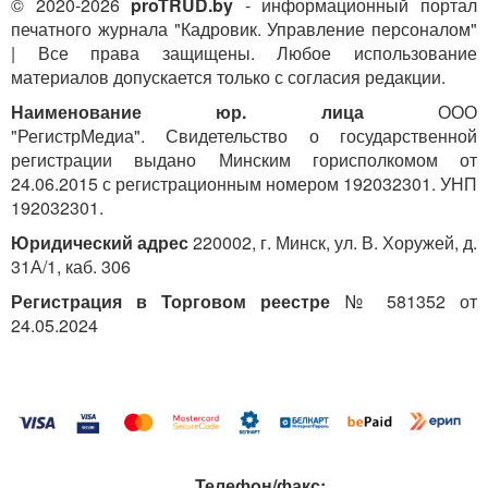
© 2020-2026
proTRUD.by
- информационный портал
сложившейся ситуации.
печатного журнала "Кадровик. Управление персоналом"
| Все права защищены. Любое использование
В аргументации, как правило, выделяют две
материалов допускается только с согласия редакции.
основные конструкции:
доказательная аргументация, с помощью
Наименование юр. лица
ООО
которой можно что-либо доказать партнеру;
"РегистрМедиа". Свидетельство о государственной
контраргументация, с помощью которой можно
регистрации выдано Минским горисполкомом от
опровергнуть убеждения партнера.
24.06.2015 с регистрационным номером 192032301. УНП
192032301.
Основные положения тактики аргументирования
Юридический адрес
220002, г. Минск, ул. В. Хоружей, д.
можно сформулировать следующим образом:
31А/1, каб. 306
следует оперировать ясными, точными,
Регистрация в Торговом реестре
№ 581352 от
достоверными для собеседника фактами
24.05.2024
и доводами;
даже очень хорошая идея, не будучи облеченной
в ясную, конструктивную форму, может
погибнуть. Поэтому формулировки предложений
должны быть достаточно просты и не
двусмысленны;
способ и темп аргументации должны
Телефон/факс: