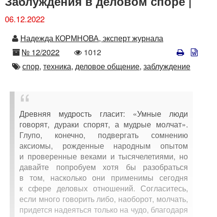
Заблуждения в деловом споре |
06.12.2022
Автор
Надежда КОРМНОВА, эксперт журнала
Номер
Количество
№ 12/2022
1012
просмотров
Автор
спор,
техника,
деловое общение,
заблуждение
Древняя мудрость гласит: «Умные люди
говорят, дураки спорят, а мудрые молчат».
Глупо, конечно, подвергать сомнению
аксиомы, рожденные народным опытом
и проверенные веками и тысячелетиями, но
давайте попробуем хотя бы разобраться
в том, насколько они применимы сегодня
к сфере деловых отношений. Согласитесь,
если много говорить либо, наоборот, молчать,
придется надеяться только на чудо, благодаря