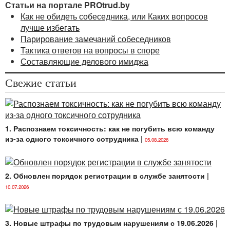
Статьи на портале PROtrud.by
ассоциируют его с эмоциональным напряжением,
Как не обидеть собеседника, или Каких вопросов
агрессией, враждебностью. В резуль­тате бытует
лучше избегать
мнение, что спор — явление нежелательное и от
Парирование замечаний собеседников
него лучше всего уклоняться, как только он
Тактика ответов на вопросы в споре
возникает. Это
первое и самое «живучее»
Составляющие делового имиджа
заблуждение
. В реальной жизни именно спор
помогает выявить разнообразие точек зрения,
Свежие статьи
представляет дополнительную или новую
информацию о предмете спора, помогает выявить
большее число альтернатив или проблем. Важно
иное: как человек ведет себя во время спора? какую
1. Распознаем токсичность: как не погубить всю команду
цель он преследует? насколько его поведение
из-за одного токсичного сотрудника
|
05.08.2026
эффективно? Ведь спор спору рознь… Виды спора
весьма многообразны: спор может быть
конструктивным (дружеским) или деструктивным
2. Обновлен порядок регистрации в службе занятости
|
(враждебным), устным или письменным,
организованным или стихийным, основательным
10.07.2026
или поверхностным, содержательным или
формальным…
3. Новые штрафы по трудовым нарушениям с 19.06.2026
|
В русском языке имеются и другие понятия для