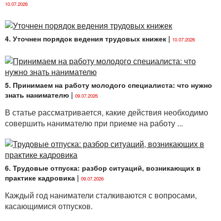
10.07.2026
обозначения спора: дискуссия, диспут, дебаты,
прения, полемика. Довольно часто они
употребляются как синонимы слова «спор», а в
4. Уточнен порядок ведения трудовых книжек
|
научных исследованиях эти слова нередко служат
10.07.2026
наименованиями отдельных разновидностей спора.
Вместе с тем, мы уже говорили, что в нашем
сознании сложилось предостаточно заблуждений
5. Принимаем на работу молодого специалиста: что нужно
относительно сущности спора и всех его
знать нанимателю
|
09.07.2026
разновидностей, а также эффективных способов
поведения в споре. Попробуем обозначить хотя бы
В статье рассматривается, какие действия необходимо
самые распространенные из них.
совершить нанимателю при приеме на работу ...
Заблуждение 1. В споре рождается Истина
Однако в споре Истина (с большой буквы!) не
6. Трудовые отпуска: разбор ситуаций, возникающих в
рождается, а всего лишь проявляется, поскольку она
практике кадровика
|
существует помимо спора, сама по себе. Если бы
09.07.2026
действительно в споре рождалась Истина, то зачем
Каждый год наниматели сталкиваются с вопросами,
было бы ставить дорогостоящие
касающимися отпусков.
и трудновоспроизводимые эксперименты? Зачем