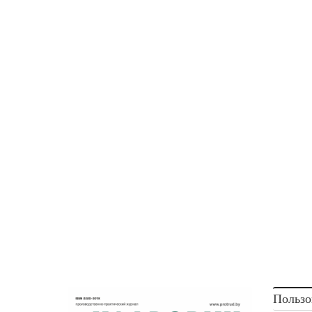
уведомления законодательством не указан.
Значит, уведомить можно и за несколько мес
в том числе сразу после утверждения график
трудовых отпусков.
3. Чтобы выполнить требование
ст. 169 ТК
понадобится в течение года следить по друг
документам, когда у кого начинается трудово
отпуск
Зафиксировать, что работник ознакомлен и
график трудовых отпусков.
Пользо