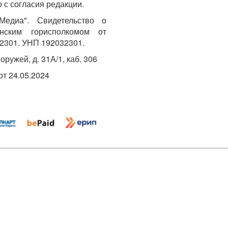
 с согласия редакции.
едиа". Свидетельство о
инским горисполкомом от
2301. УНП 192032301.
Хоружей, д. 31А/1, каб. 306
т 24.05.2024