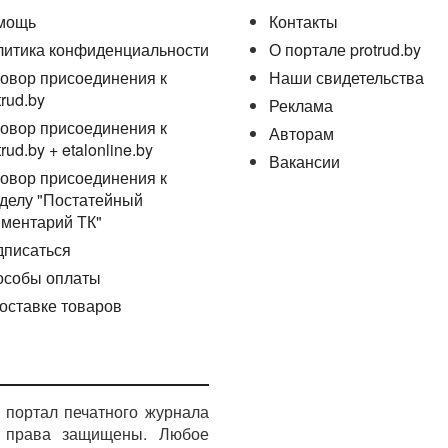
мощь
Контакты
литика конфиденциальности
О портале protrud.by
овор присоединения к
Наши свидетельства
trud.by
Реклама
овор присоединения к
Авторам
trud.by + etalonline.by
Вакансии
овор присоединения к
делу "Постатейный
ментарий ТК"
дписаться
особы оплаты
оставке товаров
портал печатного журнала
е права защищены. Любое