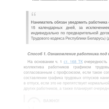
Наниматель обязан уведомить работника о
15 календарных дней, за исключением
индивидуально по предварительной дого
Трудового кодекса Республики Беларусь) (
Способ 1. Ознакомление работника под
На основании ч. 1
ст. 168 ТК
очередность 
коллектива работников графиком трудо
согласованным с профсоюзом, если такое со
составлении графика трудовых отпусков нани
в отпуск, если это не препятствует нормально
других работников, а также планирует очередн
ВАЖНО!
<...>
График трудовых отпусков состав