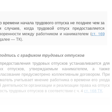
 времени начала трудового отпуска не позднее чем за
 случаев, когда трудовой отпуск предоставляется
воренности между работником и нанимателем (
ст. 169
далее — ТК).
 подпись с графиком трудовых отпусков
предоставления трудовых отпусков устанавливается для
вых отпусков, утверждаемым нанимателем, а также
гласование предусмотрено коллективным договором. При
матель учитывает мнение работника о времени его ухода
й деятельности организации и реализации права на отпуск
ость трудовых отпусков в соответствии с ч. 4
ст. 168 ТК
.
ляется на календарный год не позднее 5 января или