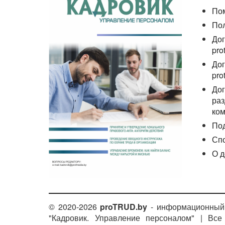
По
По
Дог
pro
Дог
pro
Дог
раз
ком
По
Сп
О д
© 2020-2026
proTRUD.by
- информационный 
"Кадровик. Управление персоналом" | Вс