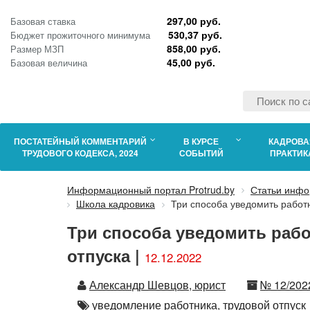
297,00 руб.
Базовая ставка
530,37 руб.
Бюджет прожиточного минимума
858,00 руб.
Размер МЗП
45,00 руб.
Базовая величина
ПОСТАТЕЙНЫЙ КОММЕНТАРИЙ
В КУРСЕ
КАДРОВА
ТРУДОВОГО КОДЕКСА, 2024
СОБЫТИЙ
ПРАКТИК
Информационный портал Protrud.by
Статьи инфо
Школа кадровика
Три способа уведомить работ
Три способа уведомить рабо
отпуска |
12.12.2022
Автор
Номер
Александр Шевцов, юрист
№ 12/202
Автор
уведомление работника,
трудовой отпуск