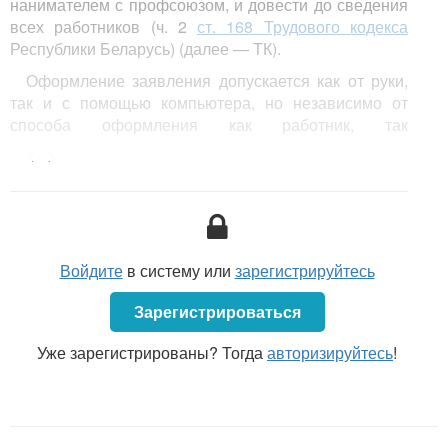
нанимателем с профсоюзом, и довести до сведения
всех работников (ч. 2
ст. 168 Трудового кодекса
Республики Беларусь) (далее — ТК).
Оформление заявления допускается как от руки,
так и с помощью компьютера, но независимо от
способа оформления как работник, так
и визирующее лицо должны собственноручно
<...>
проставить на заявлении свои подпись и дату:
Примерная форма
заявления на
перенос трудового
Войдите
в систему или
зарегистрируйтесь
отпуска
Зарегистрироваться
Уже зарегистрированы? Тогда
авторизируйтесь
!