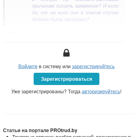
причинам писать заявление? И если
да, то на кого оно в таком случае
должно быть написано?
<...>
Да, необходимо, так как такое требование
установлено
ст. 190 ТК
. В рассматриваемой
ситуации заявление пишется на имя директора (то
есть на самого себя).
Руководитель организации вправе принимать все
Войдите
в систему или
зарегистрируйтесь
или отдельные решения, вытекающие из трудовых и
связанных с ними отношений (абз. 18 ч. 1
ст. 1 ТК
).
Зарегистрироваться
Руководитель организации
— это физическое
Уже зарегистрированы? Тогда
авторизируйтесь
!
лицо, которое в силу закона или учредительного
документа организации осуществляет руководство
организацией, в том числе выполняет функции ее
единоличного исполнительного органа (ч. 1
ст. 252
ТК
).
Статьи на портале PROtrud.by
Трудовые отпуска: разбор ситуаций, возникающих в