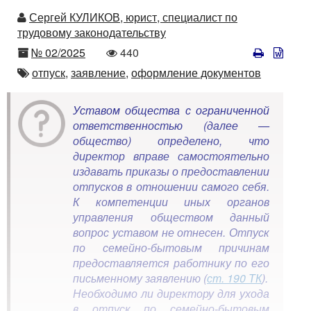
Автор
Сергей КУЛИКОВ, юрист, специалист по
трудовому законодательству
Номер
Количество
№ 02/2025
440
просмотров
Автор
отпуск,
заявление,
оформление документов
Уставом общества с ограниченной
ответственностью (далее —
общество) определено, что
директор вправе самостоятельно
издавать приказы о предоставлении
отпусков в отношении самого себя.
К компетенции иных органов
управления обществом данный
вопрос уставом не отнесен. Отпуск
по семейно-бытовым причинам
предоставляется работнику по его
письменному заявлению (
ст. 190 ТК
).
Необходимо ли директору для ухода
в отпуск по семейно-бытовым