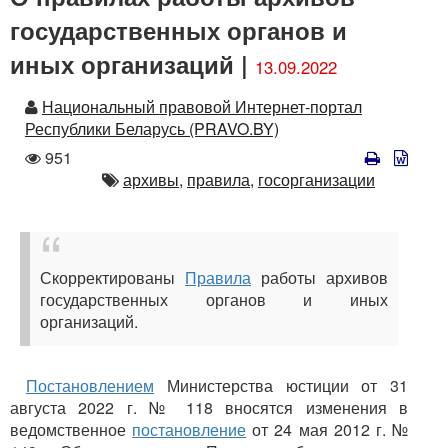
государственных органов и
иных организаций |
13.09.2022
Автор
Национальный правовой Интернет-портал
Республики Беларусь (PRAVO.BY)
Количество
951
просмотров
Автор
архивы,
правила,
госорганизации
Скорректированы
Правила
работы архивов
государственных органов и иных
организаций.
Постановлением
Министерства юстиции от 31
августа 2022 г. № 118 вносятся изменения в
ведомственное
постановление
от 24 мая 2012 г. №