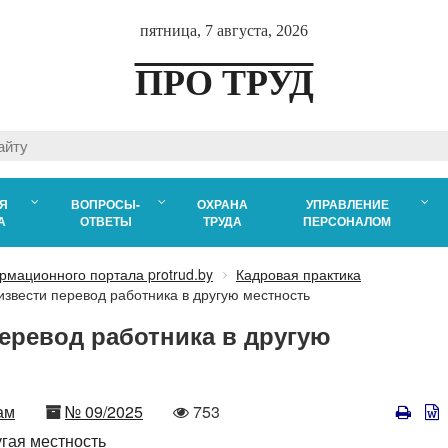
пятница, 7 августа, 2026
ПРО ТРУД
Я
ВОПРОСЫ-
ОХРАНА
УПРАВЛЕНИЕ
А
ОТВЕТЫ
ТРУДА
ПЕРСОНАЛОМ
рмационного портала protrud.by
Кадровая практика
извести перевод работника в другую местность
еревод работника в другую
Номер
Количество
ам
№ 09/2025
753
просмотров
угая местность