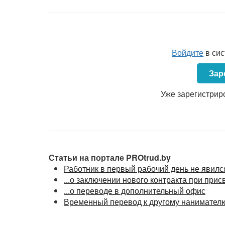
трудовая функция;
иные условия трудового договора.
Войдите
в си
Зар
Уже зарегистрир
Статьи на портале PROtrud.by
Работник в первый рабочий день не явилс
...о заключении нового контракта при при
...о переводе в дополнительный офис
Временный перевод к другому нанимател