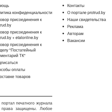
мощь
Контакты
литика конфиденциальности
О портале protrud.by
овор присоединения к
Наши свидетельства
trud.by
Реклама
овор присоединения к
Авторам
trud.by + etalonline.by
Вакансии
овор присоединения к
делу "Постатейный
ментарий ТК"
дписаться
особы оплаты
оставке товаров
портал печатного журнала
е права защищены. Любое