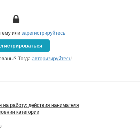
стему или
зарегистрируйтесь
егистрироваться
ованы? Тогда
авторизируйтесь
!
я на работу: действия нанимателя
своении категории
ю