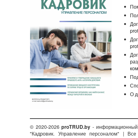
По
По
Дог
pro
Дог
pro
Дог
раз
ком
По
Сп
О д
© 2020-2026
proTRUD.by
- информационный 
"Кадровик. Управление персоналом" | Вс