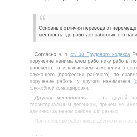
Основные отличия перевода от перемещен
местность, где работает работник, его на
Согласно ч. 1
ст. 30 Трудового кодекса
Ре
поручение нанимателем работнику работы по
рабочего), за исключением изменения в соо
служащего (профессии рабочего), по сравн
поручение работы у другого нанимателя (
служебной командировки.
Другая местность
— это другой насе
территориальным делением, причем не имее
административном районе или разных.
При переводе работника в другую местност
наниматель;
<...>