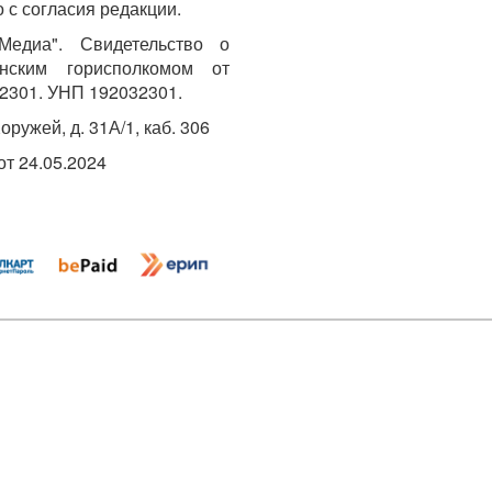
 с согласия редакции.
едиа". Свидетельство о
инским горисполкомом от
2301. УНП 192032301.
Хоружей, д. 31А/1, каб. 306
т 24.05.2024