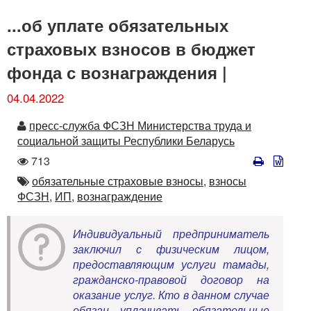
...об уплате обязательных
страховых взносов в бюджет
фонда с вознаграждения |
04.04.2022
Автор
пресс-служба ФСЗН Министерства труда и
социальной защиты Республики Беларусь
Количество
713
просмотров
Автор
обязательные страховые взносы,
взносы
ФСЗН,
ИП,
вознаграждение
Индивидуальный предприниматель
заключил с физическим лицом,
предоставляющим услуги тамады,
гражданско-правовой договор на
оказание услуг. Кто в данном случае
обязан уплачивать обязательные