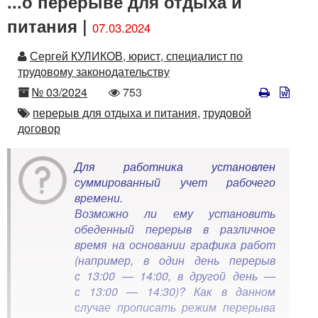
...о перерыве для отдыха и
питания |
07.03.2024
Автор
Сергей КУЛИКОВ, юрист, специалист по
трудовому законодательству
Номер
Количество
№ 03/2024
753
просмотров
Автор
перерыв для отдыха и питания,
трудовой
договор
Для работника установлен
суммированный учет рабочего
времени.
Возможно ли ему установить
обеденный перерыв в различное
время на основании графика работ
(например, в один день перерыв
с 13:00 — 14:00, в другой день —
с 13:00 — 14:30)? Как в данном
случае прописать режим перерыва