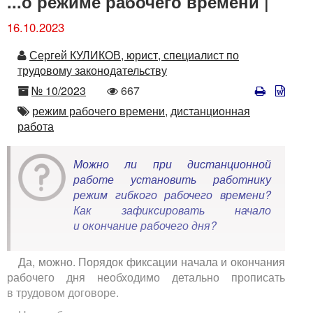
...о режиме рабочего времени |
16.10.2023
Автор
Сергей КУЛИКОВ, юрист, специалист по
трудовому законодательству
Номер
Количество
№ 10/2023
667
просмотров
Автор
режим рабочего времени,
дистанционная
работа
Можно ли при дистанционной
работе установить работнику
режим гибкого рабочего времени?
Как зафиксировать начало
и окончание рабочего дня?
Да, можно. Порядок фиксации начала и окончания
рабочего дня необходимо детально прописать
в трудовом договоре.