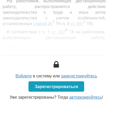
На работников, выполняющих дистанционную
работу, распространяется действие
законодательства о труде и иных актов
законодательства с учетом особенностей,
1
1
установленных
главой 25
ТК (ч. 2
ст. 307
ТК).
4
В соответствии с ч. 1
ст. 307
ТК на работников,
выполняющих дистанционную работу,
распространяются нормы продолжительности
<...>
рабочего времени и времени отдыха,
установленные ТК.
Войдите
в систему или
зарегистрируйтесь
Зарегистрироваться
Уже зарегистрированы? Тогда
авторизируйтесь
!