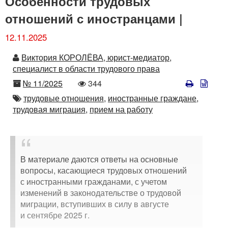
Особенности трудовых
отношений с иностранцами |
12.11.2025
Автор
Виктория КОРОЛЁВА, юрист-медиатор,
специалист в области трудового права
Номер
Количество
№ 11/2025
344
просмотров
Автор
трудовые отношения,
иностранные граждане,
трудовая миграция,
прием на работу
В материале даются ответы на основные
вопросы, касающиеся трудовых отношений
с иностранными гражданами, с учетом
изменений в законодательстве о трудовой
миграции, вступивших в силу в августе
и сентябре 2025 г.