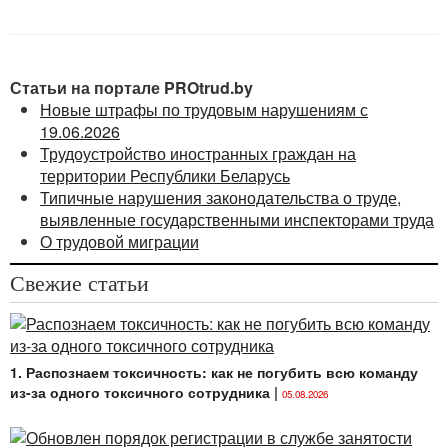
«О внешней трудовой миграции») (в редакции
Закона
от 30.12.2022 № 233-З) (далее — Закон
о миграции).
Согласно
ст. 25 Закона
о миграции обязательными
Статьи на портале PROtrud.by
условиями для осуществления трудящимися-
Новые штрафы по трудовым нарушениям с
иммигрантами трудовой деятельности в Республике
19.06.2026
Беларусь являются:
Трудоустройство иностранных граждан на
территории Республики Беларусь
Типичные нарушения законодательства о труде,
выявленные государственными инспекторами труда
О трудовой миграции
Свежие статьи
1. Распознаем токсичность: как не погубить всю команду
из-за одного токсичного сотрудника
|
05.08.2026