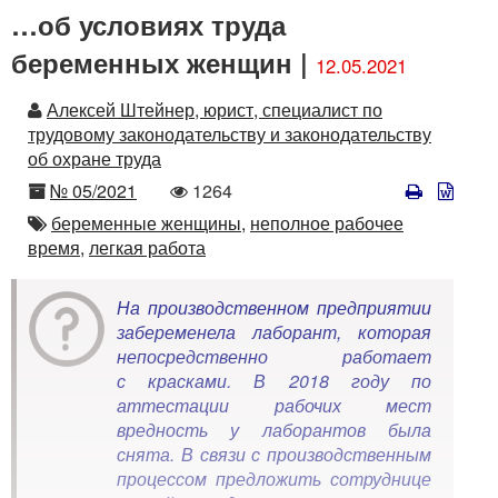
…об условиях труда
беременных женщин |
12.05.2021
Автор
Алексей Штейнер, юрист, специалист по
трудовому законодательству и законодательству
об охране труда
Номер
Количество
№ 05/2021
1264
просмотров
Автор
беременные женщины,
неполное рабочее
время,
легкая работа
На производственном предприятии
забеременела лаборант, которая
непосредственно работает
с красками. В 2018 году по
аттестации рабочих мест
вредность у лаборантов была
снята. В связи с производственным
процессом предложить сотруднице