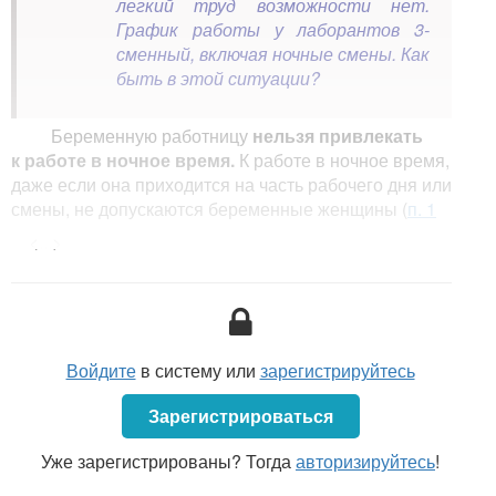
легкий труд возможности нет.
График работы у лаборантов 3-
сменный, включая ночные смены. Как
быть в этой ситуации?
Беременную работницу
нельзя привлекать
к работе в ночное время.
К работе в ночное время,
даже если она приходится на часть рабочего дня или
смены, не допускаются беременные женщины (
п. 1
ч. 4 ст. 117 ТК). В соответствии с ч. 1
ст. 117
ТК
<...>
ночным временем считается время с 22 часов до 6
часов.
Подтверждением факта беременности работницы
для нанимателя является справка о состоянии
здоровья.
Войдите
в систему или
зарегистрируйтесь
<...>
Зарегистрироваться
Уже зарегистрированы? Тогда
авторизируйтесь
!