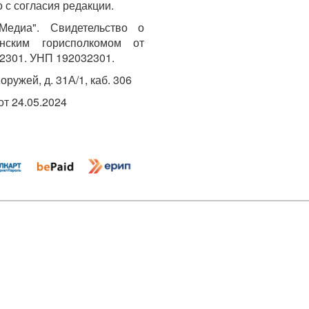
 с согласия редакции.
едиа". Свидетельство о
инским горисполкомом от
2301. УНП 192032301.
Хоружей, д. 31А/1, каб. 306
т 24.05.2024