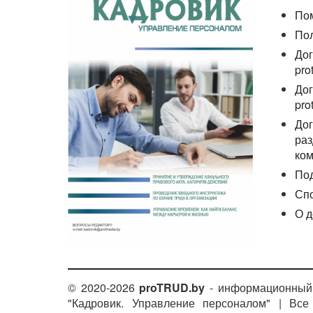
По
По
Дог
pro
Дог
pro
Дог
раз
ком
По
Сп
О д
© 2020-2026
proTRUD.by
- информационный 
"Кадровик. Управление персоналом" | Вс