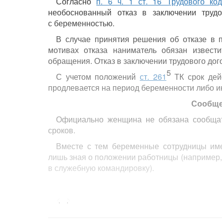
Согласно
п. 6 ч. 1 ст. 16 Трудового код
необоснованный отказ в заключении труд
с беременностью.
В случае принятия решения об отказе в 
мотивах отказа наниматель обязан извест
обращения. Отказ в заключении трудового дог
5
С учетом положений
ст. 261
ТК срок дей
продлевается на период беременности либо и
Сообще
Официально женщина не обязана сообщать
сроков.
Вместе с тем беременные сотрудницы име
лишь зная о положении работницы (например, 
в служебную командировку).
<...>