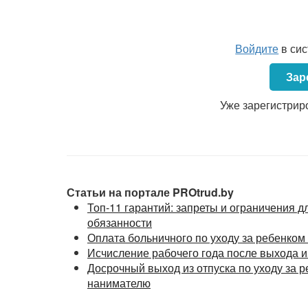
Войдите
в си
Зар
Уже зарегистрир
Статьи на портале PROtrud.by
Топ-11 гарантий: запреты и ограничения 
обязанности
Оплата больничного по уходу за ребенком 
Исчисление рабочего года после выхода из
Досрочный выход из отпуска по уходу за р
нанимателю