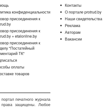
мощь
Контакты
литика конфиденциальности
О портале protrud.by
овор присоединения к
Наши свидетельства
trud.by
Реклама
овор присоединения к
Авторам
trud.by + etalonline.by
Вакансии
овор присоединения к
делу "Постатейный
ментарий ТК"
дписаться
особы оплаты
оставке товаров
портал печатного журнала
е права защищены. Любое