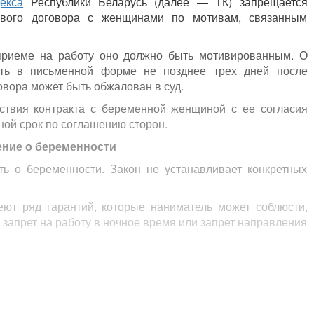
екса
Республики Беларусь (далее — ТК) запрещается
ового договора с женщинами по мотивам, связанным
приеме на работу оно должно быть мотивированным. О
ить в письменной форме не позднее трех дней после
овора может быть обжалован в суд.
ствия контракта с беременной женщиной с ее согласия
ной срок по соглашению сторон.
ние о беременности
 о беременности. Закон не устанавливает конкретных
ют ряд гарантий, которые наниматель может соблюсти,
запрет на работу в ночное время или запрет направления