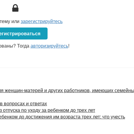
стему или
зарегистрируйтесь
егистрироваться
ованы? Тогда
авторизируйтесь
!
для женщин-матерей и других работников, имеющих семейн
в вопросах и ответах
 отпуска по уходу за ребенком до трех лет
ебенком до достижения им возраста трех лет: что учесть