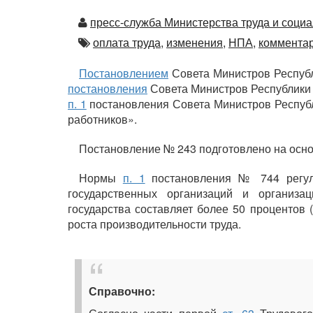
Автор
пресс-служба Министерства труда и соци
Автор
оплата труда,
изменения,
НПА,
комментар
Постановлением
Совета Министров Республ
постановления
Совета Министров Республики 
п. 1
постановления Совета Министров Республи
работников».
Постановление № 243 подготовлено на осно
Нормы
п. 1
постановления № 744 регул
государственных организаций и организа
государства составляет более 50 процентов (
роста производительности труда.
Справочно: