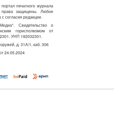
портал печатного журнала
е права защищены. Любое
 с согласия редакции.
едиа". Свидетельство о
инским горисполкомом от
2301. УНП 192032301.
Хоружей, д. 31А/1, каб. 306
т 24.05.2024