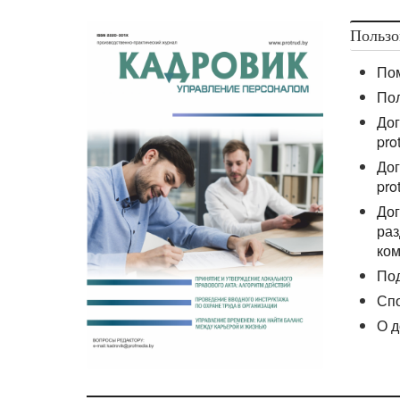
Пользо
По
По
Дог
pro
Дог
pro
Дог
раз
ком
По
Сп
О д