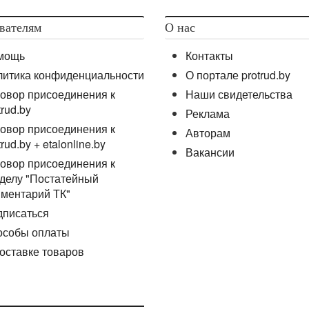
вателям
О нас
мощь
Контакты
литика конфиденциальности
О портале protrud.by
овор присоединения к
Наши свидетельства
trud.by
Реклама
овор присоединения к
Авторам
trud.by + etalonline.by
Вакансии
овор присоединения к
делу "Постатейный
ментарий ТК"
дписаться
особы оплаты
оставке товаров