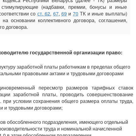
 кодекса Республики Беларусь (далее - ТК) размеры
 стимулирующие (надбавки, премии, бонусы и иные
соответствии со
ст. 62
,
67
,
69
и
70
ТК и иные выплаты)
 на основании коллективного договора, соглашения,
го договора.
ководителю государственной организации право:
труктуру заработной платы работникам в пределах общего
окальными правовыми актами и трудовыми договорами
диновременный пересмотр размеров тарифных ставок
ации заработной платы, проводить совершенствование
п. при условии сохранения общего размера оплаты труда,
и и трудовыми договорами;
ов обособленного подразделения, имеющего отдельный
роизводительности труда и номинальной начисленной
1,0 в этом обособленном подразделении.