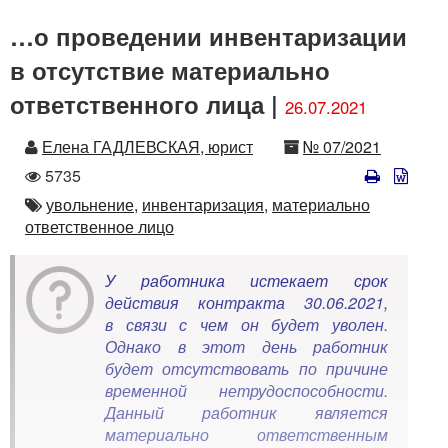
…о проведении инвентаризации
в отсутствие материально
ответственного лица |
26.07.2021
Автор
Номер
Елена ГАДЛЕВСКАЯ, юрист
№ 07/2021
Количество
5735
просмотров
Автор
увольнение,
инвентаризация,
материально
ответственное лицо
У работника истекает срок
действия контракта 30.06.2021,
в связи с чем он будет уволен.
Однако в этот день работник
будет отсутствовать по причине
временной нетрудоспособности.
Данный работник является
материально ответственным