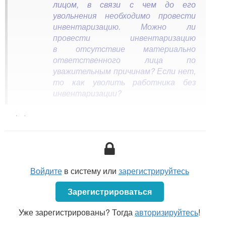
лицом, в связи с чем до его
увольнения необходимо провести
инвентаризацию. Можно ли
провести инвентаризацию
в отсутствие материально
ответственного лица по
уважительным причинам? Если нет,
то как уволить работника без
инвентаризации?
<...>
Согласно
п. 20
Инструкции по инвентаризации
активов и обязательств, утвержденной
постановлением Министерства финансов
Республики Беларусь от 30.11.2007 № 180, проверка
фактического наличия активов и обязательств
Войдите
в систему или
зарегистрируйтесь
проводится при обязательном участии материально
ответственных лиц. Данная норма является
Зарегистрироваться
императивной, и исключений из нее не
Уже зарегистрированы? Тогда
авторизируйтесь
!
предусмотрено.