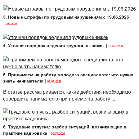
если иное не предусмотрено ТК. Во избежание
данных последствий работника необходимо уволить
по
п. 2
ч. 2 ст. 35 ТК в последний день срока
3. Новые штрафы по трудовым нарушениям с 19.06.2026
|
действия контракта.
10.07.2026
4. Уточнен порядок ведения трудовых книжек
|
10.07.2026
5. Принимаем на работу молодого специалиста: что нужно
знать нанимателю
|
09.07.2026
В статье рассматривается, какие действия необходимо
совершить нанимателю при приеме на работу ...
6. Трудовые отпуска: разбор ситуаций, возникающих в
практике кадровика
|
09.07.2026