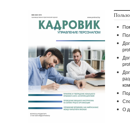
Пользо
По
По
Дог
pro
Дог
pro
Дог
раз
ком
По
Сп
О д