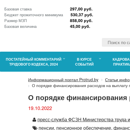
297,00 руб.
Базовая ставка
530,37 руб.
Бюджет прожиточного минимума
858,00 руб.
Размер МЗП
45,00 руб.
Базовая величина
ПОСТАТЕЙНЫЙ КОММЕНТАРИЙ
В КУРСЕ
КАДРОВА
ТРУДОВОГО КОДЕКСА, 2024
СОБЫТИЙ
ПРАКТИК
Информационный портал Protrud.by
Статьи инфо
О порядке финансирования расходов на выплату 
О порядке финансирования р
19.10.2022
Автор
пресс-служба ФСЗН Министерства труда и
Автор
пенсии,
пенсионное обеспечение,
финанс