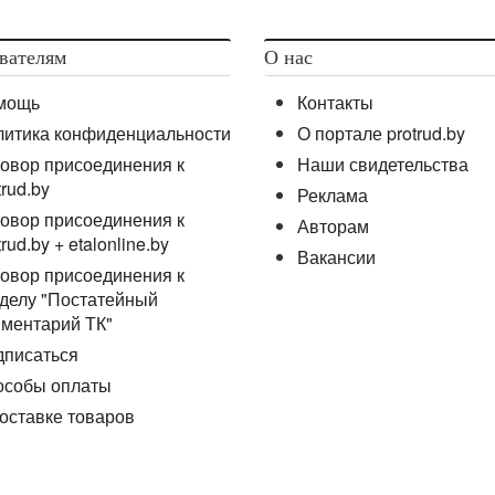
вателям
О нас
мощь
Контакты
литика конфиденциальности
О портале protrud.by
овор присоединения к
Наши свидетельства
trud.by
Реклама
овор присоединения к
Авторам
trud.by + etalonline.by
Вакансии
овор присоединения к
делу "Постатейный
ментарий ТК"
дписаться
особы оплаты
оставке товаров