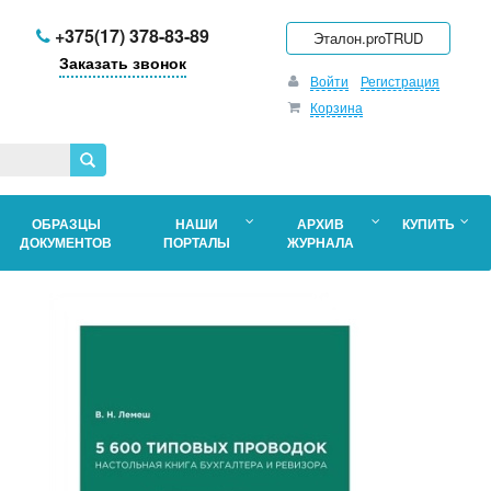
+375(17) 378-83-89
Эталон.proTRUD
Заказать звонок
Войти
Регистрация
Корзина
ОБРАЗЦЫ
НАШИ
АРХИВ
КУПИТЬ
ДОКУМЕНТОВ
ПОРТАЛЫ
ЖУРНАЛА
о
в