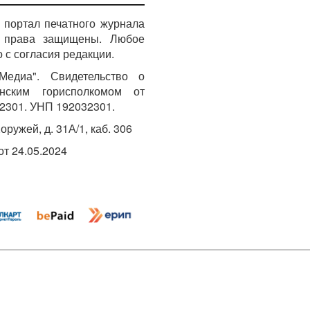
портал печатного журнала
е права защищены. Любое
 с согласия редакции.
едиа". Свидетельство о
инским горисполкомом от
2301. УНП 192032301.
Хоружей, д. 31А/1, каб. 306
т 24.05.2024