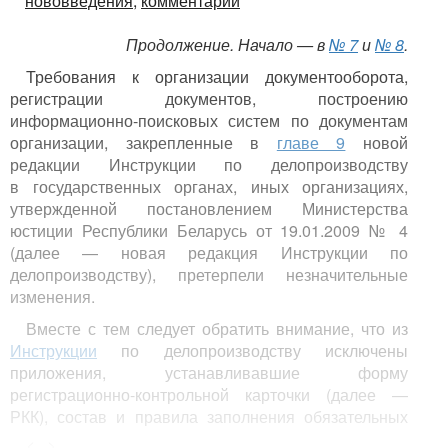
нововведения,
комментарий
Продолжение. Начало — в
№ 7
и
№ 8
.
Требования к организации документооборота,
регистрации документов, построению
информационно-поисковых систем по документам
организации, закрепленные в
главе 9
новой
редакции Инструкции по делопроизводству
в государственных органах, иных организациях,
утвержденной постановлением Министерства
юстиции Республики Беларусь от 19.01.2009 № 4
(далее — новая редакция Инструкции по
делопроизводству), претерпели незначительные
изменения.
Вместе с тем следует обратить внимание, что из
Инструкции
по делопроизводству исключены
приложения, устанавливавшие форму
регистрационно-контрольной карточки (далее —
РКК), состав и правила заполнения обязательных
реквизитов РКК, а также формы журналов
<...>