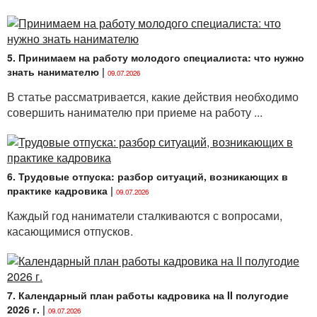
раза в год, а на работе занимаемся этим по
нескольку раз на дню: каждый новый пациент — это
новый экзамен».
5. Принимаем на работу молодого специалиста: что нужно
Опять-таки, делопроизводство: по признанию
знать нанимателю
|
09.07.2026
многих секретарей навыки им нужно приобретать
заново на каждом новом рабочем месте либо
В статье рассматривается, какие действия необходимо
заканчивать курсы — дополнительно к имеющемуся
совершить нанимателю при приеме на работу ...
образованию. Нередко все зависит даже от размера
организации: в более крупной компании — один
перечень создаваемых документов, в менее
многолюдной — другой. Тот же электронный
6. Трудовые отпуска: разбор ситуаций, возникающих в
документооборот — в отличие от традиционного
практике кадровика
|
09.07.2026
бумажного, компьютерные программы (в том числе
Каждый год наниматели сталкиваются с вопросами,
и графические редакторы).
касающимися отпусков.
ОСОЗНАННОСТЬ — НАШЕ ВСЕ!
В чем же самый главный «плюс» образования
«после» — будь то курсы с получением сертификата,
7. Календарный план работы кадровика на II полугодие
второе высшее, самообразование?
2026 г.
|
09.07.2026