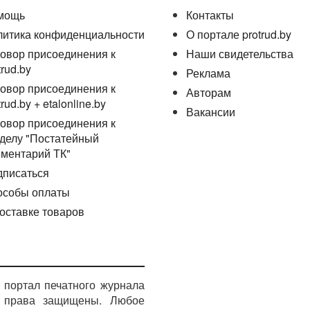
мощь
Контакты
литика конфиденциальности
О портале protrud.by
овор присоединения к
Наши свидетельства
trud.by
Реклама
овор присоединения к
Авторам
trud.by + etalonline.by
Вакансии
овор присоединения к
делу "Постатейный
ментарий ТК"
дписаться
особы оплаты
оставке товаров
портал печатного журнала
е права защищены. Любое