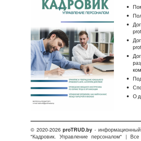
По
По
Дог
pro
Дог
pro
Дог
раз
ком
По
Сп
О д
© 2020-2026
proTRUD.by
- информационный 
"Кадровик. Управление персоналом" | Вс