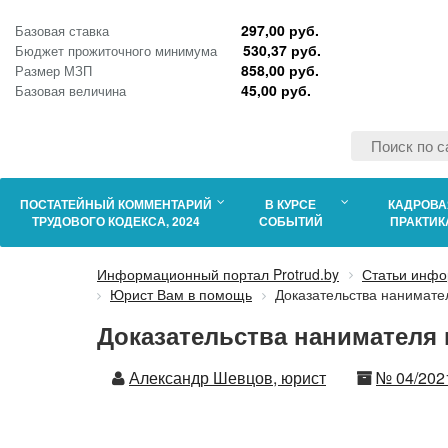
297,00 руб.
Базовая ставка
530,37 руб.
Бюджет прожиточного минимума
858,00 руб.
Размер МЗП
45,00 руб.
Базовая величина
ПОСТАТЕЙНЫЙ КОММЕНТАРИЙ
В КУРСЕ
КАДРОВА
ТРУДОВОГО КОДЕКСА, 2024
СОБЫТИЙ
ПРАКТИК
Информационный портал Protrud.by
Статьи инфо
Юрист Вам в помощь
Доказательства нанимате
Доказательства нанимателя 
Автор
Номер
Александр Шевцов, юрист
№ 04/202