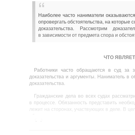
Наиболее часто наниматели оказываются 
опровергать обстоятельства, на которые 
доказательства. Рассмотрим доказат
в зависимости от предмета спора и обстоя
ЧТО ЯВЛЯЕ
Работники часто обращаются в суд за 
доказательства и аргументы. Наниматель в 
доказательства.
Гражданские дела во всех судах рассматр
в процессе. Обязанность представить необх
лежит на сторонах, участвующих в деле. В це
обстоятельств, имеющих существенное знач
<...>
суд содействует указанным лицам по их
представление таких доказательств для них н