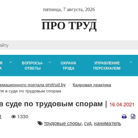
пятница, 7 августа, 2026
ПРО ТРУД
Я
ВОПРОСЫ-
ОХРАНА
УПРАВЛЕНИЕ
А
ОТВЕТЫ
ТРУДА
ПЕРСОНАЛОМ
рмационного портала protrud.by
Кадровая практика
ля в суде по трудовым спорам
в суде по трудовым спорам |
16.04.2021
Количество
1
1330
просмотров
Автор
трудовые споры,
суд,
наниматель