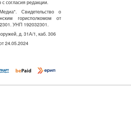
 с согласия редакции.
едиа". Свидетельство о
инским горисполкомом от
2301. УНП 192032301.
Хоружей, д. 31А/1, каб. 306
т 24.05.2024