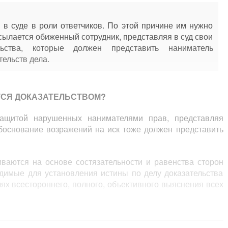
в суде в роли ответчиков. По этой причине им нужно
ссылается обиженный сотрудник, представляя в суд свои
ельства, которые должен представить наниматель
тельств дела.
ТСЯ ДОКАЗАТЕЛЬСТВОМ?
защитой нарушенных нанимателями прав, представляя
обоснование возражений на иск тоже должен представить
иваются на основе состязательности и равенства сторон
одимые для установления истины по делу доказательства
лях всестороннего, полного, объективного выяснения всех
ение для правильного рассмотрения и разрешения дела,
 ходатайству в истребовании доказательств, когда
евозможно.