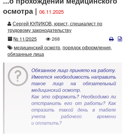
...о прохождении медицинского
осмотра |
06.11.2025
Автор
Сергей КУЛИКОВ, юрист, специалист по
трудовому законодательству
Номер
Количество
№ 11/2025
268
просмотров
Автор
медицинский осмотр,
порядок оформления,
обязанные лица
Обязанное лицо принято на работу.
Имеется необходимость направить
такое лицо на обязательный
медицинский осмотр.
Как это оформить? Необходимо ли
отстранить его от работы? Как
отразить такой день в табеле
учета рабочего времени
и оплатить?