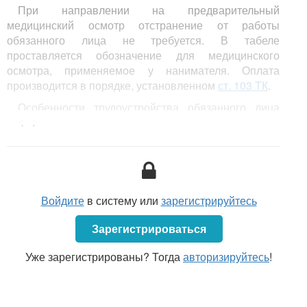
При направлении на предварительный
медицинский осмотр отстранение от работы
обязанного лица не требуется. В табеле
проставляется обозначение для медицинского
осмотра, применяемое у нанимателя. Оплата
производится в порядке, установленном
ст. 103 ТК
.
Особенности трудоустройства обязанного лица
<...>
установлены
Положением
о трудоустройстве
родителей, обязанных возмещать расходы,
затраченные государством на содержание детей,
находящихся на государственном обеспечении,
утвержденным постановлением Совета Министров
Республики Беларусь от 24.03.2025 № 168 (далее —
Войдите
в систему или
зарегистрируйтесь
Положение № 168).
Зарегистрироваться
При необходимости прохождения в соответствии
с законодательством об охране труда
Уже зарегистрированы? Тогда
авторизируйтесь
!
предварительного обязательного медицинского
осмотра обязанное лицо в день приема на работу
направляется нанимателем в организацию