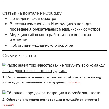
здравоохранения на медицинский осмотр (ч. 4
п. 4
Положения № 168
).
Статьи на портале PROtrud.by
Работнику выдается направление на прохождение
...о медицинском осмотре
предварительного медицинского осмотра по
Внесены изменения в Инструкцию о порядке
установленной форме (
приложение 5
к
Инструкции
проведения обязательных медицинских осмотров
о порядке проведения обязательных
Медицинский осмотр работников в вопросах
и внеочередных медицинских осмотров
и ответах
работающих, утвержденной постановлением
...об оплате медицинского осмотра
Министерства здравоохранения Республики
Беларусь от 29.07.2019 № 74) (в редакции
Свежие статьи
постановления
от 18.10.2024 № 149).
1. Распознаем токсичность: как не погубить всю команду
из-за одного токсичного сотрудника
|
05.08.2026
2. Обновлен порядок регистрации в службе занятости
|
10.07.2026