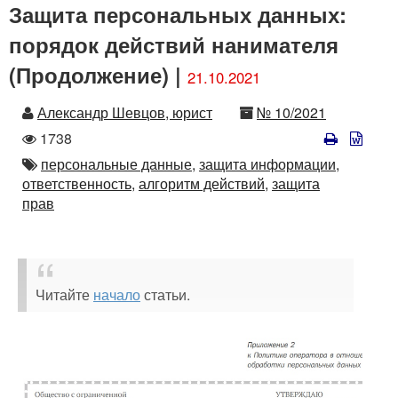
Защита персональных данных:
порядок действий нанимателя
(Продолжение) |
21.10.2021
Автор
Номер
Александр Шевцов, юрист
№ 10/2021
Количество
1738
просмотров
Автор
персональные данные,
защита информации,
ответственность,
алгоритм действий,
защита
прав
Читайте
начало
статьи.