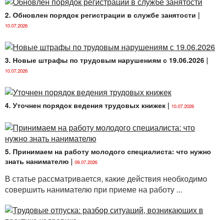
Беларусь.
2. Обновлен порядок регистрации в службе занятости
|
1.3. В соответствии с законодательством
10.07.2026
Республики Беларусь под персональными данными
понимается любая информация, относящаяся
к идентифицированному физическому лицу или
3. Новые штрафы по трудовым нарушениям с 19.06.2026
|
физическому лицу, которое может быть
10.07.2026
идентифицировано, в том числе его фамилия, имя,
отчество, год, месяц, дата и место рождения, адрес,
семейное, социальное, имущественное положение,
4. Уточнен порядок ведения трудовых книжек
|
10.07.2026
образование, профессия, доходы, другая
информация, необходимая Организации в связи
с трудовыми отношениями.
5. Принимаем на работу молодого специалиста: что нужно
1.4. Требование обеспечения
знать нанимателю
|
09.07.2026
конфиденциальности при обработке персональных
данных означает обязательное для соблюдения
В статье рассматривается, какие действия необходимо
должностными лицами Организации, допущенными
совершить нанимателю при приеме на работу ...
к обработке персональных данных, иными
получившими доступ к персональным данным