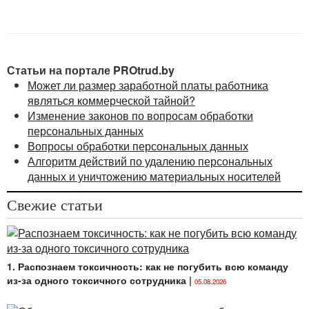
распространение, предоставление, удаление
персональных данных.
1.2. Настоящее Положение разработано на
основании:
Статьи на портале PROtrud.by
Может ли размер заработной платы работника
—
Конституции
Республики Беларусь;
являться коммерческой тайной?
Изменение законов по вопросам обработки
—
Трудового кодекса
Республики Беларусь,
персональных данных
Вопросы обработки персональных данных
—
Закона
Республики Беларусь от 07.05.2021
Алгоритм действий по удалению персональных
№ 99-З «О защите персональных данных»;
данных и уничтожению материальных носителей
—
Закона
Республики Беларусь от 21.07.2008
Свежие статьи
№ 418-З «О регистре населения»;
—
Закона
Республики Беларусь от 10.11.2008
№ 455-З «Об информации, информатизации
1. Распознаем токсичность: как не погубить всю команду
и защите информации»;
из-за одного токсичного сотрудника
|
05.08.2026
— иных нормативных правовых актов Республики