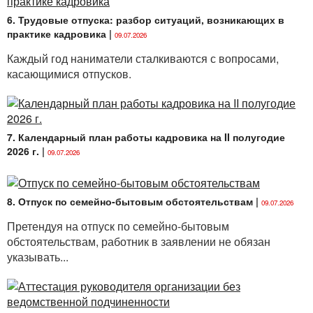
лицами требование не допускать их
распространения без согласия субъекта
6. Трудовые отпуска: разбор ситуаций, возникающих в
персональных данных или наличия иного законного
практике кадровика
|
09.07.2026
основания.
Каждый год наниматели сталкиваются с вопросами,
касающимися отпусков.
7. Календарный план работы кадровика на II полугодие
2026 г.
|
09.07.2026
8. Отпуск по семейно-бытовым обстоятельствам
|
09.07.2026
Претендуя на отпуск по семейно-бытовым
обстоятельствам, работник в заявлении не обязан
указывать...