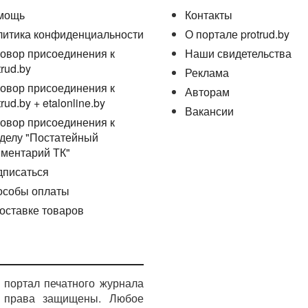
лями;
мощь
Контакты
литика конфиденциальности
О портале protrud.by
на другую работу к другому нанимателю наниматель,
1
овор присоединения к
Наши свидетельства
р, решает следующие вопросы (ч. 7
ст. 32
ТК):
trud.by
Реклама
овор присоединения к
Авторам
trud.by + etalonline.by
Вакансии
овор присоединения к
делу "Постатейный
материальной ответственности;
ментарий ТК"
нятия решений со стороны нанимателя;
дписаться
1
особы оплаты
зводственной необходимостью (п. 2 ч. 1
ст. 32
ТК) оплата
е, но не ниже среднего заработка по прежней работе
оставке товаров
 3 месяцами без согласия работника только разовый
е года;
одственной необходимостью, вызванной неблагоприятным
портал печатного журнала
ятельность нанимателя, является временным, а
поэтому
е права защищены. Любое