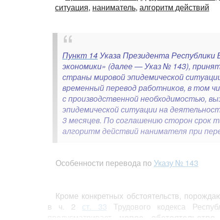
ситуация,
наниматель,
алгоритм действий
Пункт 14
Указа Президента Республики Б
экономики» (далее — Указ № 143), принят
страны мировой эпидемической ситуаци
временный перевод работников, в том чи
с производственной необходимостью, в
эпидемической ситуации на деятельность
3 месяцев. По соглашению сторон срок 
алгоритм действий нанимателя при пере
Особенности перевода по
Указу № 143
Кроме конкретных обстоятельств, порожд
в ч. 2
ст. 33
Трудового кодекса Респу
предусматривает
новое обстоятельство