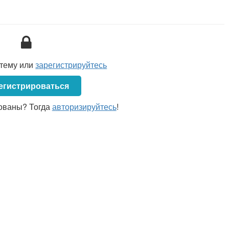
 этом наниматель имеет право, но не обязан производить
нанимателю в связи с производственной необходимостью,
демической ситуации на деятельность нанимателя.
 следующие особенности временного перевода на другую
одимостью, в том числе и вызванной неблагоприятным
стему или
зарегистрируйтесь
тельность нанимателя:
егистрироваться
отника на не обусловленную трудовым договором работу
о (профессии рабочего) (ч. 1
ст. 33
ТК), то есть перевести
ованы? Тогда
авторизируйтесь
!
 в трудовом договоре, квалификации, должности служащего
мать другое по отношению к тому, у которого работает
цо, которому законодательством предоставлено право
ора с работником (ч. 5
п. 1
Рекомендаций по вопросам
 одной строительной организации в другую на территории
м
Министерства архитектуры и строительства Республики
ателю в связи с производственной необходимостью,
эпидемической ситуации на деятельность нанимателя,