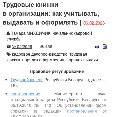
Трудовые книжки
в организации: как учитывать,
выдавать и оформлять |
06.02.2026
Автор
Тамара МИХЕЙЧИК, начальник кадровой
службы
Номер
Количество
№ 02/2026
456
просмотров
Автор
кадровое делопроизводство,
трудовая
книжка,
порядок оформления,
порядок выдачи
Правовое регулирование
Трудовой кодекс
Республики Беларусь (далее —
ТК);
постановление
Министерства труда
и социальной защиты Республики Беларусь от
05.10.2010 № 140 «Об установлении форм
справок» (в редакции
постановления
от
15.07.2024 № 53);