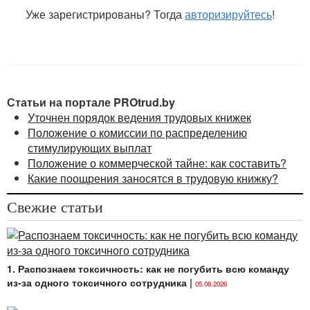
органов, иных организаций и индивидуальных
Уже зарегистрированы? Тогда
авторизируйтесь
!
предпринимателей, с указанием сроков
хранения, являющийся приложением 1
к постановлению Министерства юстиции
Республики Беларусь от 24.05.2012 № 140 (в
редакции
постановления
от 30.08.2022 № 115)
(далее — перечень);
Статьи на портале PROtrud.by
Уточнен порядок ведения трудовых книжек
Унифицированная система организационно-
Положение о комиссии по распределению
распорядительной документации, утвержденная
стимулирующих выплат
приказом директора Департамента по архивам
Положение о коммерческой тайне: как составить?
и делопроизводству Министерства юстиции
Какие поощрения заносятся в трудовую книжку?
Республики Беларусь от 28.11.2019 № 41
(далее —
УСОРД
);
Свежие статьи
Рекомендации
по перечню документов,
обязательных для индивидуальных
предпринимателей и микроорганизаций при
регулировании трудовых отношений
1. Распознаем токсичность: как не погубить всю команду
с работниками, утвержденные постановлением
из-за одного токсичного сотрудника
|
05.08.2026
Министерства труда и социальной защиты
Республики Беларусь от 23.12.2011 № 135