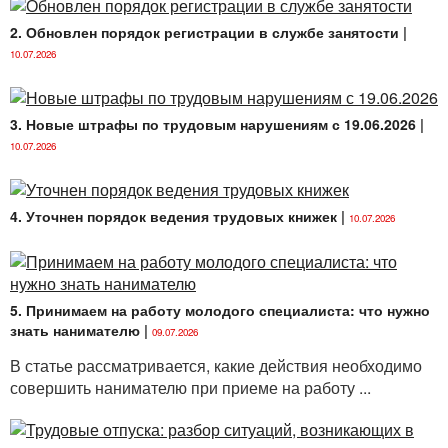
(далее — Рекомендации № 135);
2. Обновлен порядок регистрации в службе занятости
|
Инструкция
о порядке ведения трудовых книжек,
10.07.2026
утвержденная постановлением Министерства
труда и социальной защиты Республики
Беларусь от 16.06.2014 № 40 (далее —
3. Новые штрафы по трудовым нарушениям с 19.06.2026
|
Инструкция № 40).
10.07.2026
4. Уточнен порядок ведения трудовых книжек
|
10.07.2026
5. Принимаем на работу молодого специалиста: что нужно
знать нанимателю
|
09.07.2026
В статье рассматривается, какие действия необходимо
совершить нанимателю при приеме на работу ...