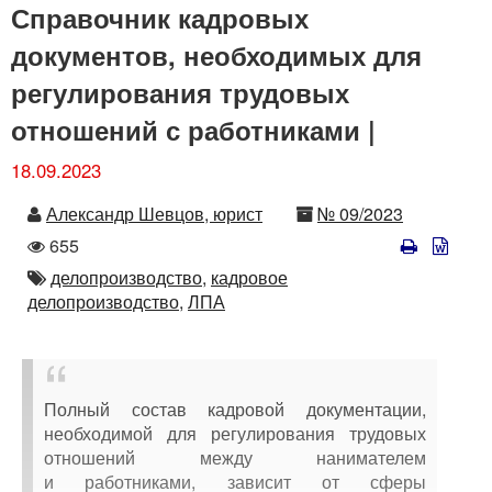
Справочник кадровых
документов, необходимых для
регулирования трудовых
отношений с работниками |
18.09.2023
Автор
Номер
Александр Шевцов, юрист
№ 09/2023
Количество
655
просмотров
Автор
делопроизводство,
кадровое
делопроизводство,
ЛПА
Полный состав кадровой документации,
необходимой для регулирования трудовых
отношений между нанимателем
и работниками, зависит от сферы