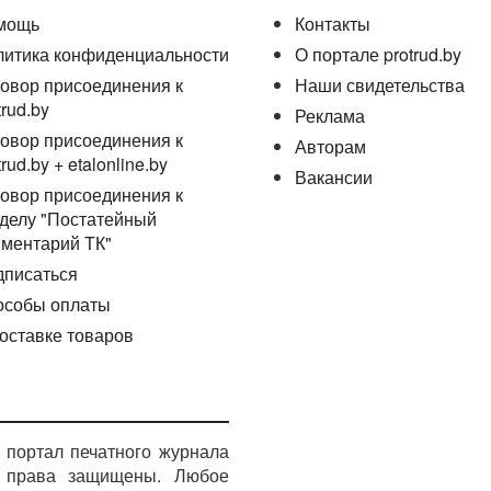
мощь
Контакты
литика конфиденциальности
О портале protrud.by
овор присоединения к
Наши свидетельства
trud.by
Реклама
овор присоединения к
Авторам
trud.by + etalonline.by
Вакансии
овор присоединения к
делу "Постатейный
ментарий ТК"
дписаться
особы оплаты
оставке товаров
портал печатного журнала
е права защищены. Любое