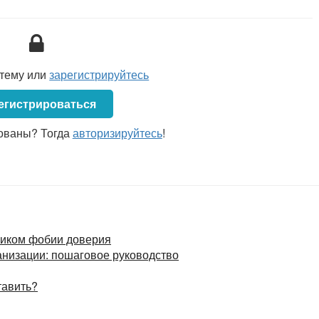
Примерная форма Положения
о комиссии по распределению
стимулирующих выплат
стему или
зарегистрируйтесь
егистрироваться
ованы? Тогда
авторизируйтесь
!
жником фобии доверия
анизации: пошаговое руководство
тавить?