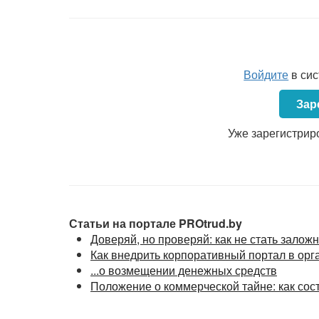
Войдите
в си
Зар
Уже зарегистрир
Статьи на портале PROtrud.by
Доверяй, но проверяй: как не стать зало
Как внедрить корпоративный портал в орг
...о возмещении денежных средств
Положение о коммерческой тайне: как сос