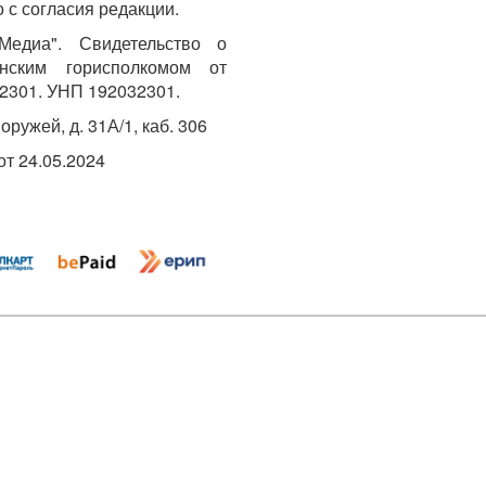
 с согласия редакции.
едиа". Свидетельство о
инским горисполкомом от
2301. УНП 192032301.
Хоружей, д. 31А/1, каб. 306
т 24.05.2024