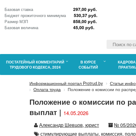
297,00 руб.
Базовая ставка
530,37 руб.
Бюджет прожиточного минимума
858,00 руб.
Размер МЗП
45,00 руб.
Базовая величина
ПОСТАТЕЙНЫЙ КОММЕНТАРИЙ
В КУРСЕ
КАДРОВА
ТРУДОВОГО КОДЕКСА, 2024
СОБЫТИЙ
ПРАКТИК
Информационный портал Protrud.by
Статьи инфо
Оплата труда
Положение о комиссии по распр
Положение о комиссии по 
выплат |
14.05.2026
Автор
Номер
Александр Шевцов, юрист
№ 05/202
Автор
стимулирующие выплаты,
комиссия,
поло