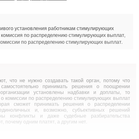
ливого установления работникам стимулирующих
а комиссия по распределению стимулирующих выплат,
комиссии по распределению стимулирующих выплат.
ют, что не нужно создавать такой орган, потому что
е самостоятельно принимать решения о поощрении
 организации установлены надбавки и доплаты, то
 о комиссии по распределению стимулирующих выплат
торая сможет принимать решения о распределении
единоличных и, возможно, субъективных решений
жны конфликты и даже судебные разбирательства
, почему одним платят, а другим нет.