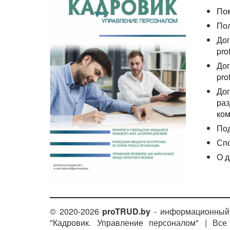
По
По
Дог
pro
Дог
pro
Дог
раз
ком
По
Сп
О д
© 2020-2026
proTRUD.by
- информационный 
"Кадровик. Управление персоналом" | Вс