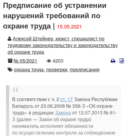
Предписание об устранении
нарушений требований по
охране труда |
15.05.2021
Автор
Алексей Штейнер, юрист, специалист по
трудовому законодательству и законодательству
об охране труда
Номер
Количество
№ 05/2021
4203
просмотров
Автор
охрана труда,
проверки,
предписания
В соответствии с ч. 2
ст. 17
Закона Республики
Беларусь от 23.06.2008 № 356-З «Об охране
труда» в редакции
Закона
от 12.07.2013 № 61-
З (далее — Закон об охране труда)
наниматель исполняет обязанности
по осуществлению контроля за соблюдением