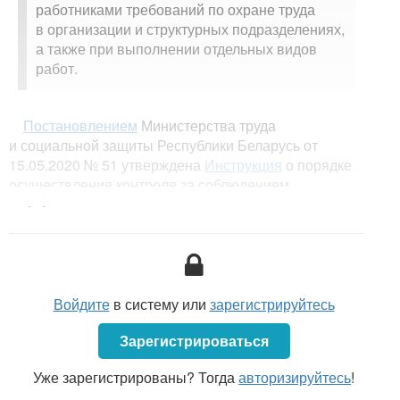
работниками требований по охране труда
в организации и структурных подразделениях,
а также при выполнении отдельных видов
работ.
Постановлением
Министерства труда
и социальной защиты Республики Беларусь от
15.05.2020 № 51 утверждена
Инструкция
о порядке
осуществления контроля за соблюдением
<...>
работниками требований по охране труда
в организации и структурных подразделениях
(далее — Инструкция № 51).
Для организации работы по охране труда
и осуществления контроля за соблюдением
Войдите
в систему или
зарегистрируйтесь
работающими требований по охране труда
наниматель в установленном законодательством
Зарегистрироваться
порядке создает службу охраны труда, вводит в штат
должность специалиста по охране труда или
Уже зарегистрированы? Тогда
авторизируйтесь
!
возлагает соответствующие обязанности по охране