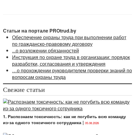
труда на уполномоченное им должностное лицо
либо привлекает юридическое лицо (ИП),
аккредитованное (аккредитованного) на оказание
услуг в области охраны труда, в соответствии
с законодательством (
ст. 20
Закона об охране труда).
Статьи на портале PROtrud.by
Обеспечение охраны труда при выполнении работ
<...>
по гражданско-правовому договору
...о возложении обязанностей
Инструкция по охране труда в организации: порядок
разработки, согласования и утверждения
…о прохождении руководителем проверки знаний по
вопросам охраны труда
Свежие статьи
1. Распознаем токсичность: как не погубить всю команду
из-за одного токсичного сотрудника
|
05.08.2026