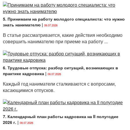
защиты потребительского рынка.
Интересен анализ сегодняшнего рынка труда
республики. В IV квартале 2019 года несколько
5. Принимаем на работу молодого специалиста: что нужно
знать нанимателю
|
снизилась по сравнению с соответствующим
09.07.2026
периодом 2018 года численность рабочей силы
В статье рассматривается, какие действия необходимо
и количество занятых.
совершить нанимателю при приеме на работу ...
6. Трудовые отпуска: разбор ситуаций, возникающих в
СПРАВОЧНО
практике кадровика
|
09.07.2026
По данным Белстата, в 2019 году
Каждый год наниматели сталкиваются с вопросами,
предприятия Беларуси приняли на работу
касающимися отпусков.
689,8 тыс. человек, а уволили 736,1 тыс.
человек. Так, только во всех отраслях
промышленности чистые увольнения
составили более 19 тыс. человек (в 2018
7. Календарный план работы кадровика на II полугодие
году — менее 14 тыс.). Число безработных,
2026 г.
|
09.07.2026
которые зарегистрированы в службах