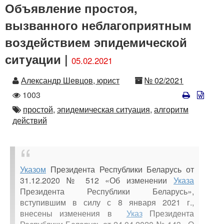
Объявление простоя,
вызванного неблагоприятным
воздействием эпидемической
ситуации |
05.02.2021
Автор
Номер
Александр Шевцов, юрист
№ 02/2021
Количество
1003
просмотров
Автор
простой,
эпидемическая ситуация,
алгоритм
действий
Указом
Президента Республики Беларусь от
31.12.2020 № 512 «Об изменении
Указа
Президента Республики Беларусь»,
вступившим в силу с 8 января 2021 г.,
внесены изменения в
Указ
Президента