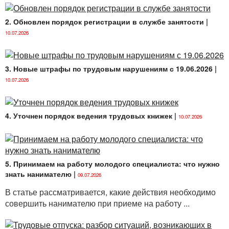
увольнении.
2. Обновлен порядок регистрации в службе занятости
|
Шаг 6.
Внесение записи о досрочном расторжении
срочного трудового договора по требованию
10.07.2026
работника при нахождении его в простое,
вызванном неблагоприятным воздействием
эпидемической ситуации на деятельность
3. Новые штрафы по трудовым нарушениям с 19.06.2026
|
нанимателя, общая продолжительность которого
10.07.2026
превышает суммарно 6 месяцев в течение
календарного года, в трудовую книжку.
4. Уточнен порядок ведения трудовых книжек
|
10.07.2026
Рассмотрим каждый шаг подробно.
<...>
5. Принимаем на работу молодого специалиста: что нужно
знать нанимателю
|
09.07.2026
В статье рассматривается, какие действия необходимо
совершить нанимателю при приеме на работу ...