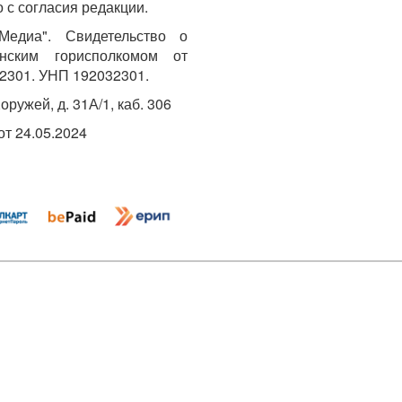
 с согласия редакции.
едиа". Свидетельство о
инским горисполкомом от
2301. УНП 192032301.
Хоружей, д. 31А/1, каб. 306
т 24.05.2024