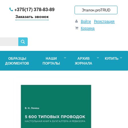
+375(17) 378-83-89
Эталон.proTRUD
Заказать звонок
Войти
Регистрация
Корзина
ОБРАЗЦЫ
НАШИ
АРХИВ
КУПИТЬ
ДОКУМЕНТОВ
ПОРТАЛЫ
ЖУРНАЛА
во