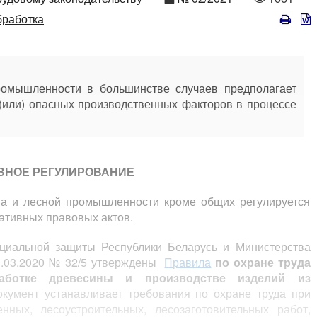
просмот
бработка
ромышленности в большинстве случаев предполагает
(или) опасных производственных факторов в процессе
ВНОЕ РЕГУЛИРОВАНИЕ
тва и лесной промышленности кроме общих регулируется
ативных правовых актов.
циальной защиты Республики Беларусь и Министерства
30.03.2020 № 32/5 утверждены
Правила
по охране труда
работке древесины и производстве изделий из
кумент устанавливает требования по охране труда при
нных, лесоустроительных, лесозаготовительных работ,