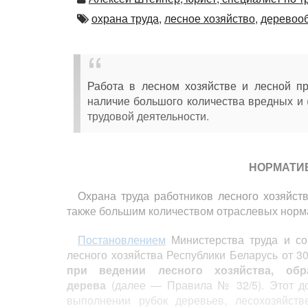
Автор
охрана труда,
лесное хозяйство,
деревоо
Работа в лесном хозяйстве и лесной п
наличие большого количества вредных и 
трудовой деятельности.
НОРМАТИ
Охрана труда работников лесного хозяйс
также большим количеством отраслевых норм
Постановлением
Министерства труда и со
лесного хозяйства Республики Беларусь от 
при ведении лесного хозяйства, об
дерева
(далее — Правила № 32/5). Этот до
выполнении рубок деревьев, лесохозяйстве