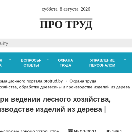
суббота, 8 августа, 2026
ПРО ТРУД
Я
ВОПРОСЫ-
ОХРАНА
УПРАВЛЕНИЕ
А
ОТВЕТЫ
ТРУДА
ПЕРСОНАЛОМ
рмационного портала protrud.by
Охрана труда
озяйства, обработке древесины и производстве изделий из дерева
ри ведении лесного хозяйства,
зводстве изделий из дерева |
Номер
Количест
рудовому законодательству
№ 02/2021
1661