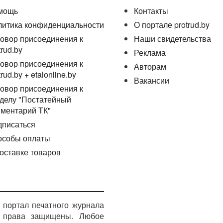
мощь
Контакты
литика конфиденциальности
О портале protrud.by
соте утверждены постановлением Министерства труда
овор присоединения к
Наши свидетельства
trud.by
Реклама
 выполнении работ по снятию, установке и креплению
овор присоединения к
Авторам
жденной постановлением Министерства транспорта
trud.by + etalonline.by
09.2014 № 33, установлены общие требования по охране
Вакансии
овор присоединения к
новке и креплению тентов на механические транспортные
делу "Постатейный
егорий «B», «C», «BE», «CE».
ментарий ТК"
едении погрузочно-разгрузочных работ установлены
дписаться
уда при проведении погрузочно-разгрузочных работ,
особы оплаты
а труда и социальной защиты Республики Беларусь от
оставке товаров
лесосеменного сырья с деревьев должны соблюдаться
е труда при эксплуатации мобильных подъемных рабочих
Министерства труда и социальной защиты Республики
портал печатного журнала
е права защищены. Любое