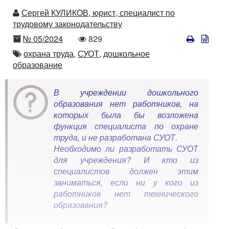
Автор
Сергей КУЛИКОВ, юрист, специалист по
трудовому законодательству
Номер
Количество
№ 05/2024
829
просмотров
Автор
охрана труда,
СУОТ,
дошкольное
образование
В учреждении дошкольного
образования нет работников, на
которых была бы возложена
функция специалиста по охране
труда, и не разработана СУОТ.
Необходимо ли разработать СУОТ
для учреждения? И кто из
специалистов должен этим
заниматься, если ни у кого из
работников нет технического
образования?