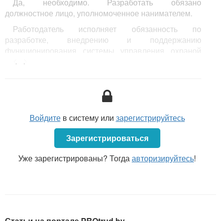
Да, необходимо. Разработать обязано
должностное лицо, уполномоченное нанимателем.
Работодатель исполняет обязанность по
разработке, внедрению и поддержанию
функционирования системы управления охраной
<...>
труда, обеспечивающей идентификацию опасностей,
оценку профессиональных рисков, определение мер
управления профессиональными рисками и анализ
их результативности, разработке и реализации
мероприятий по улучшению условий и охраны труда
(абз. 10 ч. 2
ст. 17 Закона № 356-З
).
Войдите
в систему или
зарегистрируйтесь
Зарегистрироваться
Уже зарегистрированы? Тогда
авторизируйтесь
!
Статьи на портале PROtrud.by