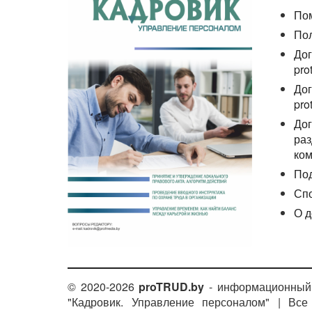
По
По
Дог
pro
Дог
pro
Дог
раз
ком
По
Сп
О д
© 2020-2026
proTRUD.by
- информационный 
"Кадровик. Управление персоналом" | Вс