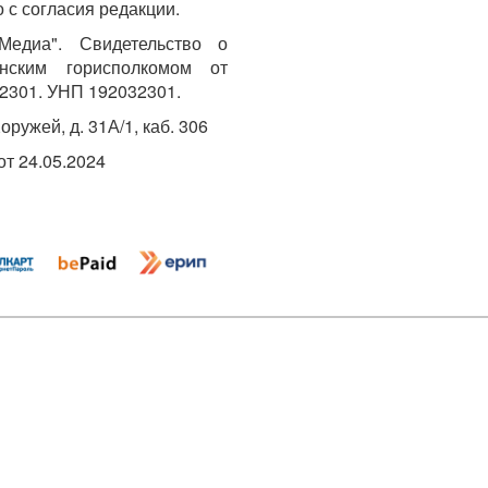
 с согласия редакции.
едиа". Свидетельство о
инским горисполкомом от
2301. УНП 192032301.
Хоружей, д. 31А/1, каб. 306
т 24.05.2024