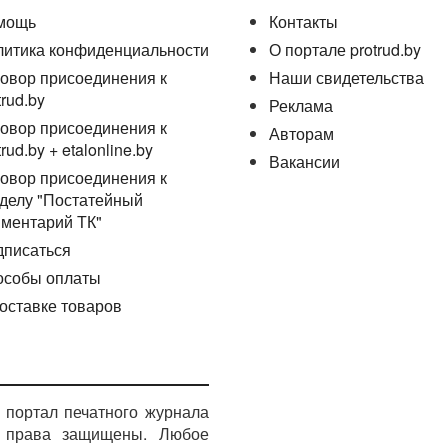
мощь
Контакты
литика конфиденциальности
О портале protrud.by
овор присоединения к
Наши свидетельства
trud.by
Реклама
овор присоединения к
Авторам
trud.by + etalonline.by
Вакансии
овор присоединения к
делу "Постатейный
ментарий ТК"
дписаться
особы оплаты
оставке товаров
портал печатного журнала
е права защищены. Любое