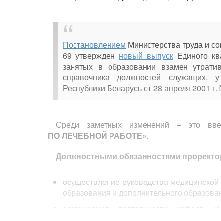
Постановлением
Министерства труда и со
69 утвержден
новый выпуск
Единого кв
занятых в образовании взамен утрат
справочника должностей служащих, у
Республики Беларусь от 28 апреля 2001 г. 
Среди заметных изменений – это вв
ПО ЛЕЧЕБНОЙ РАБОТЕ»
.
Должностными обязанностями проректо
осуществление руководства медицинской
образования и дополнительного образова
организация деятельности кафедр у
<...>
профессорско-преподавательского сос