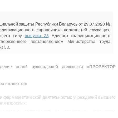
циальной защиты Республики Беларусь от 29.07.2020 №
алификационного справочника должностей служащих,
ившего силу
выпуска 28
Единого квалификационного
твержденного постановлением Министерства труда
№ 53.
едение новой руководящей должности
«ПРОРЕКТОР
ра являются:
 и фармацевтической деятельностью учреждений высшего
ния взрослых;
чреждения образования по реализации потенциала
тава при оказании медицинской помощи и обращении