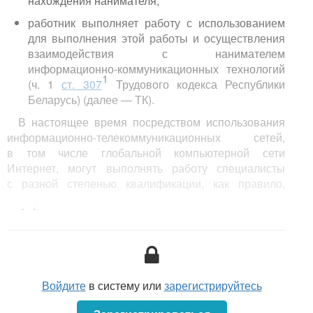
нахождения нанимателя;
работник выполняет работу с использованием
для выполнения этой работы и осуществления
взаимодействия с нанимателем
информационно-коммуникационных технологий
1
(ч. 1
ст. 307
Трудового кодекса Республики
Беларусь) (далее — ТК).
В настоящее время посредством использования
информационно-телекоммуникационных сетей,
в том числе глобальной компьютерной сети
Интернет, могут выполнять работу специалисты
с разной степенью квалификации, как правило,
деятельность которых не связана с производством
<...>
товаров (например, инженеры, юристы,
переводчики, журналисты, редакторы, дизайнеры,
программисты, аудиторы и др.).
Войдите
в систему или
зарегистрируйтесь