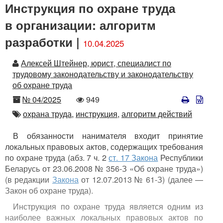
Инструкция по охране труда
в организации: алгоритм
разработки |
10.04.2025
Автор
Алексей Штейнер, юрист, специалист по
трудовому законодательству и законодательству
об охране труда
Номер
Количество
№ 04/2025
949
просмотров
Автор
охрана труда,
инструкция,
алгоритм действий
В обязанности нанимателя входит принятие
локальных правовых актов, содержащих требования
по охране труда (абз. 7 ч. 2
ст. 17 Закона
Республики
Беларусь от 23.06.2008 № 356-З «Об охране труда»)
(в редакции
Закона
от 12.07.2013 № 61-З) (далее —
Закон об охране труда).
Инструкция по охране труда является одним из
наиболее важных локальных правовых актов по