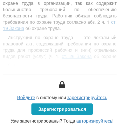
охране труда в организации, так как содержит
большинство требований по обеспечению
безопасности труда. Работник обязан соблюдать
требования по охране труда согласно абз. 2 ч. 1
ст.
19 Закона
об охране труда.
Инструкция по охране труда — это локальный
правовой акт, содержащий требования по охране
труда для профессий рабочих и (или) отдельных
видов работ (услуг) (ч. 1.
ст. 26 Закона
об охране
труда).
<...>
Работодатели разрабатывают и принимают
инструкции по охране труда для профессий рабочих
и (или) отдельных видов работ (услуг) в порядке,
установленном Министерством труда и социальной
защиты.
Войдите
в систему или
зарегистрируйтесь
Порядок разработки и принятия работодателями
Зарегистрироваться
локальных правовых актов, содержащих требования
по охране труда, в виде инструкций по охране труда
Уже зарегистрированы? Тогда
авторизируйтесь
!
для профессий рабочих и (или) отдельных видов