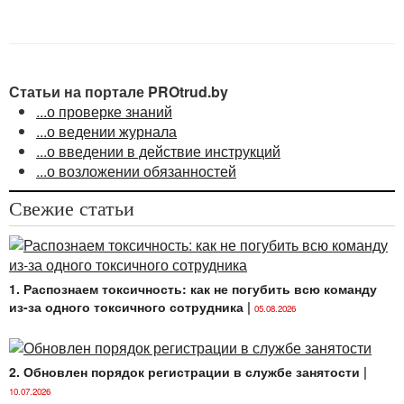
работ (услуг) регламентирован
Инструкцией
о порядке разработки и принятия работодателями
локальных правовых актов, содержащих требования
по охране труда, в виде инструкций по охране труда
для профессий рабочих и (или) отдельных видов
Статьи на портале PROtrud.by
работ (услуг), утвержденной постановлением
...о проверке знаний
Министерства труда и социальной защиты
...о ведении журнала
Республики Беларусь от 28.11.2008 № 176 (далее —
...о введении в действие инструкций
Инструкция № 176).
...о возложении обязанностей
Свежие статьи
1. Распознаем токсичность: как не погубить всю команду
из-за одного токсичного сотрудника
|
05.08.2026
2. Обновлен порядок регистрации в службе занятости
|
10.07.2026