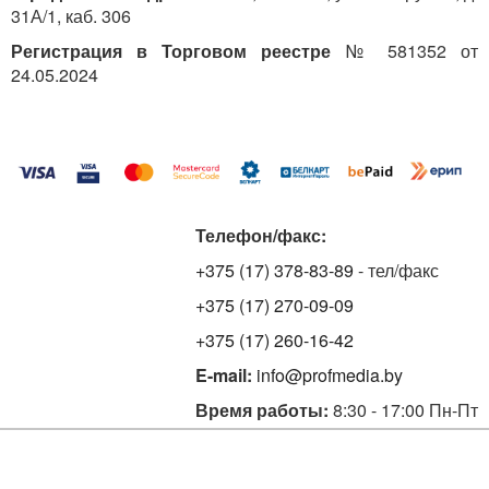
прохождения аттестации, отсутствия подмены
31А/1, каб. 306
обучающегося, регистрацию возможных попыток
Регистрация в Торговом реестре
№ 581352 от
нарушения установленных правил проведения
24.05.2024
аттестации со стороны обучающегося, и др. (
п. 3
Положения № 431).
УСТАНОВЛЕНЫ ЛИ ОСОБЕННОСТИ
РЕАЛИЗАЦИИ ОБРАЗОВАТЕЛЬНЫХ ПРОГРАММ
ПРИ ДИСТАНЦИОННОЙ ФОРМЕ ПОЛУЧЕНИЯ
ОБРАЗОВАНИЯ?
Телефон/факс:
Учреждения образования при реализации
+375 (17) 378-83-89
- тел/факс
образовательных программ в дистанционной форме
получения образования разрабатывают порядок
+375 (17) 270-09-09
реализации образовательных программ
+375 (17) 260-16-42
профессионально-технического и (или) среднего
специального образования в учреждении
E-mail:
info@profmedia.by
образования, утверждаемый руководителем
Время работы:
8:30 - 17:00 Пн-Пт
учреждения образования, определяющий:
требования к функционированию электронной
образовательной среды при реализации