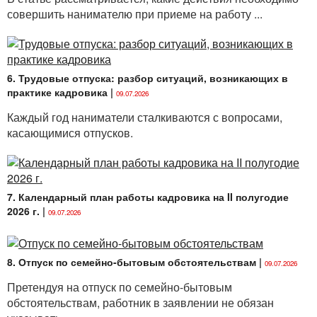
профессионально-техническое образование может
совершить нанимателю при приеме на работу ...
быть получено только при освоении содержания
образовательной программы профессионально-
технического образования, обеспечивающей
получение квалификации рабочего (служащего) (
п. 2
6. Трудовые отпуска: разбор ситуаций, возникающих в
ст. 174
Кодекса об образовании).
практике кадровика
|
09.07.2026
В учреждения образования для получения
Каждый год наниматели сталкиваются с вопросами,
среднего специального образования
касающимися отпусков.
в дистанционной форме получения образования
принимаются (зачисляются) лица в соответствии
с требованиями, определенными в
п. 4
Правил
приема лиц для получения среднего специального
7. Календарный план работы кадровика на II полугодие
образования, утвержденных Указом Президента
2026 г.
|
09.07.2026
Республики Беларусь от 27.01.2022 № 23.
Перечень специальностей, по которым не
допускается получение образования в вечерней,
8. Отпуск по семейно-бытовым обстоятельствам
|
09.07.2026
заочной, дистанционной формах получения
Претендуя на отпуск по семейно-бытовым
образования, определен согласно
приложению 1
обстоятельствам, работник в заявлении не обязан
к постановлению Совета Министров Республики