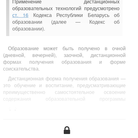
Применение дистанционных
образовательных технологий предусмотрено
ст. 16
Кодекса Республики Беларусь об
образовании (далее — Кодекс об
образовании).
Образование может быть получено в очной
(дневной, вечерней), заочной, дистанционной
формах получения образования и форме
соискательства.
Дистанционная форма получения образования —
это обучение и воспитание, предусматривающие
преимущественно самостоятельное освоение
содержания образовательной программы
обучающимся и взаимодействие обучающегося
<...>
и педагогических работников на основе
использования дистанционных образовательных
технологий.
Под дистанционными образовательными