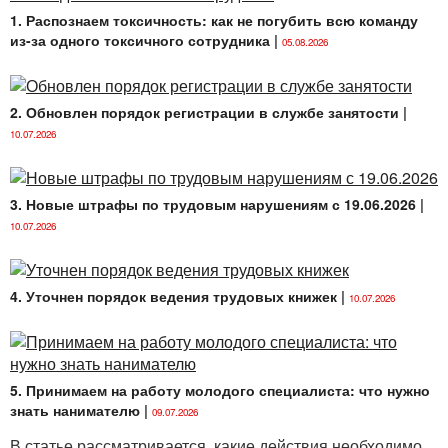
программы профессионально-технического и (или)
1. Распознаем токсичность: как не погубить всю команду
среднего специального образования, их филиалах,
из-за одного токсичного сотрудника
|
05.08.2026
иных обособленных подразделениях (далее —
учреждения образования).
2. Обновлен порядок регистрации в службе занятости
|
КТО МОЖЕТ БЫТЬ ПРИНЯТ
НА ДИСТАНЦИОННОЕ ОБРАЗОВАНИЕ?
10.07.2026
В учреждения образования для получения
профессионально-технического образования
3. Новые штрафы по трудовым нарушениям с 19.06.2026
|
в дистанционной форме получения образования
10.07.2026
принимаются (зачисляются) лица (
п. 2
Положения
№ 431):
1) имеющие общее среднее образование;
4. Уточнен порядок ведения трудовых книжек
|
10.07.2026
2) соответствующие требованиям
Правил
приема
лиц для получения профессионально-технического
образования, утвержденных постановлением
Совета Министров Республики Беларусь от
5. Принимаем на работу молодого специалиста: что нужно
29.07.2022 № 497 (далее — Постановление № 497).
знать нанимателю
|
09.07.2026
В дистанционной форме получения образования
В статье рассматривается, какие действия необходимо