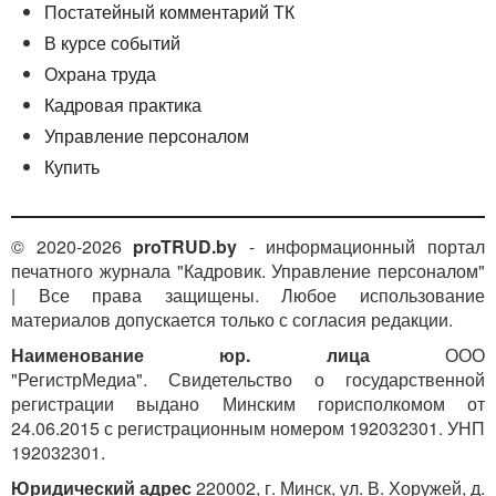
Постатейный комментарий ТК
педагогического работника), и др.;
электронной образовательной среды,
В курсе событий
включающей в себя систему электронного
Охрана труда
обучения, электронные образовательные
Кадровая практика
ресурсы, электронные информационные
Управление персоналом
ресурсы, совокупность информационных
технологий, телекоммуникационных технологий,
Купить
соответствующих технических средств и др.;
личного кабинета обучающегося в электронной
образовательной среде;
© 2020-2026
proTRUD.by
- информационный портал
процедуры прокторинга — процедуры контроля
печатного журнала "Кадровик. Управление персоналом"
личности обучающегося и подтверждения
| Все права защищены. Любое использование
результатов прохождения аттестации (с
материалов допускается только с согласия редакции.
помощью технических средств контроля (аудио-
Наименование юр. лица
ООО
и видеосредства, протоколирование и др.);
"РегистрМедиа". Свидетельство о государственной
современных технических средств для
регистрации выдано Минским горисполкомом от
процедуры прокторинга, позволяющих
24.06.2015 с регистрационным номером 192032301. УНП
осуществлять идентификацию личности
192032301.
обучающегося, контроль постоянного
присутствия обучающегося в месте
Юридический адрес
220002, г. Минск, ул. В. Хоружей, д.