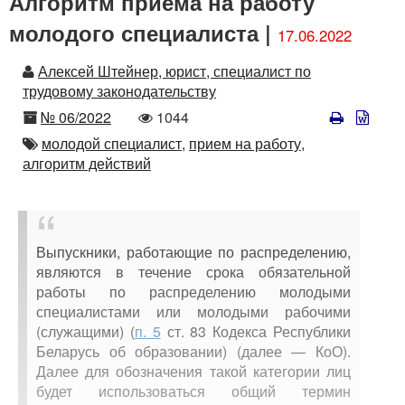
Алгоритм приема на работу
молодого специалиста |
17.06.2022
Автор
Алексей Штейнер, юрист, специалист по
трудовому законодательству
Номер
Количество
№ 06/2022
1044
просмотров
Автор
молодой специалист,
прием на работу,
алгоритм действий
Выпускники, работающие по распределению,
являются в течение срока обязательной
работы по распределению молодыми
специалистами или молодыми рабочими
(служащими) (
п. 5
ст. 83 Кодекса Республики
Беларусь об образовании) (далее — КоО).
Далее для обозначения такой категории лиц
будет использоваться общий термин