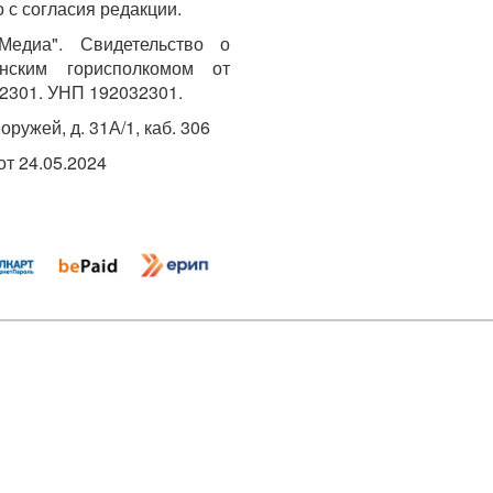
 с согласия редакции.
едиа". Свидетельство о
инским горисполкомом от
2301. УНП 192032301.
Хоружей, д. 31А/1, каб. 306
т 24.05.2024