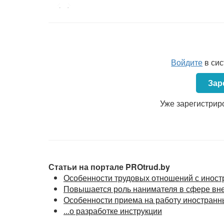
случаев на производстве и профессиональ
<...>
работающих на основании трудовых договоро
работу дистанционно, как и все другие работ
случаев на производстве и профессиональных
<...>
Войдите
в си
Зар
Уже зарегистрир
Статьи на портале PROtrud.by
Особенности трудовых отношений с инос
Повышается роль нанимателя в сфере вн
Особенности приема на работу иностранн
...о разработке инструкции