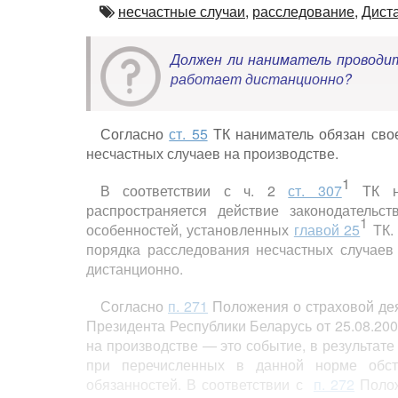
Автор
несчастные случаи,
расследование,
Дист
Должен ли наниматель проводит
работает дистанционно?
Согласно
ст. 55
ТК наниматель обязан сво
несчастных случаев на производстве.
1
В соответствии с ч. 2
ст. 307
ТК на
распространяется действие законодательс
1
особенностей, установленных
главой 25
ТК. 
порядка расследования несчастных случаев
дистанционно.
Согласно
п. 271
Положения о страховой дея
Президента Республики Беларусь от 25.08.20
на производстве — это событие, в результат
при перечисленных в данной норме обст
обязанностей. В соответствии с
п. 272
Полож