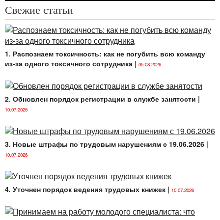
соглашением (ч. 2
ст. 190 ТК
).
Свежие статьи
Предоставление отпуска без сохранения
заработной платы в связи со вступлением в брак на
основании
ст. 190 ТК
является правом, а не
обязанностью нанимателя.
1. Распознаем токсичность: как не погубить всю команду
из-за одного токсичного сотрудника
|
Необходимо учитывать, что, если право работника
05.08.2026
на социальный отпуск в связи со вступлением в брак
установлено локальным правовым актом,
предоставление такого вида отпуска при наличии
2. Обновлен порядок регистрации в службе занятости
|
основания будет являться обязанностью
10.07.2026
нанимателя.
Локальные правовые акты — это коллективные
3. Новые штрафы по трудовым нарушениям с 19.06.2026
|
договоры, соглашения, правила внутреннего
трудового распорядка и иные принятые
10.07.2026
в установленном порядке акты, регулирующие
трудовые и связанные с ними отношения
у конкретного нанимателя (абз. 6 ч. 1
ст. 1 ТК
).
4. Уточнен порядок ведения трудовых книжек
|
10.07.2026
Таким локальным правовым актом может
являться, например, Положение о порядке