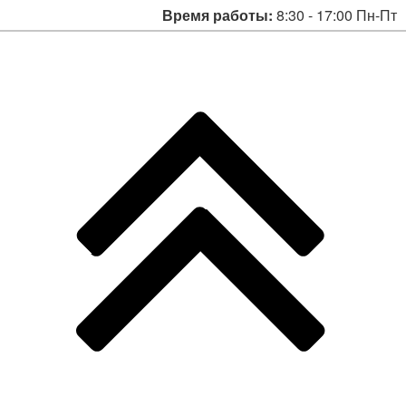
Время работы:
8:30 - 17:00 Пн-Пт
заявления
о предоставлении
отпуска
без сохранения
заработной платы
в связи со
вступлением в брак
Примерная форма
приказа
о предоставлении
работнику отпуска