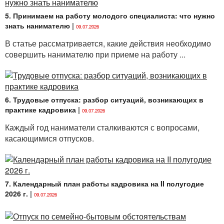
предоставления работникам трудовых и социальных
5. Принимаем на работу молодого специалиста: что нужно
отпусков и др.
знать нанимателю
|
09.07.2026
В локальном правовом акте, устанавливающем
В статье рассматривается, какие действия необходимо
порядок предоставления отпуска без сохранения
совершить нанимателю при приеме на работу ...
заработной платы в связи со вступлением в брак,
наниматель может указать его продолжительность.
Также допускается установление некоторых
дополнительных условий предоставления такого
вида отпуска: например, наниматель обязан
6. Трудовые отпуска: разбор ситуаций, возникающих в
предоставить такой отпуск при вступлении в первый
практике кадровика
|
09.07.2026
брак.
Каждый год наниматели сталкиваются с вопросами,
Алгоритм предоставления работнику отпуска без
касающимися отпусков.
сохранения заработной платы в связи со
вступлением в брак будет следующим:
1. Обращение работника к нанимателю
7. Календарный план работы кадровика на II полугодие
с письменным заявлением
2026 г.
|
09.07.2026
В заявлении требуется указать уважительную
причину, период предоставления такого вида