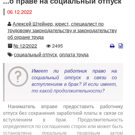
...о праве на социальный отпуск
|
06.12.2022
Автор
Алексей Штейнер, юрист, специалист по
трудовому законодательству и законодательству
об охране труда
Номер
Количество
№ 12/2022
2495
просмотров
Автор
социальный отпуск,
оплата труда
Имеет ли работник право на
социальный отпуск в связи со
вступлением в брак? И если имеет,
то какой продолжительности?
Наниматель вправе предоставить работнику
отпуск без сохранения заработной платы в связи со
вступлением в брак. Продолжительность
определяется по соглашению сторон или может быть
установлена локальным правовым актом