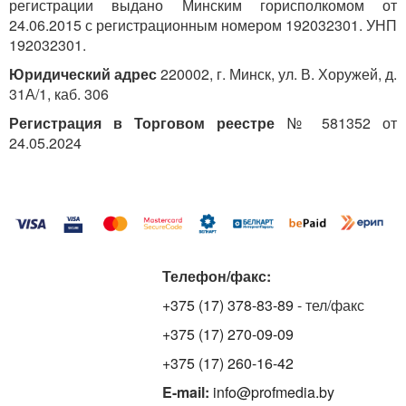
регистрации выдано Минским горисполкомом от
отработанного времени, в том числе в сверхурочное
24.06.2015 с регистрационным номером 192032301. УНП
время, государственные праздники, праздничные (ч.
192032301.
1
ст. 147
) и выходные дни, и других необходимых
сведений. Формы документов для учета явок на
Юридический адрес
220002, г. Минск, ул. В. Хоружей, д.
работу и ухода с нее, а также порядок их заполнения
31А/1, каб. 306
утверждаются нанимателем (ч. 3
ст. 133 ТК
).
Регистрация в Торговом реестре
№ 581352 от
24.05.2024
5. Учет календарных дней отпуска без
сохранения заработной платы при начислении
заработной платы работнику
В соответствии с требованиями ТК наниматель не
вправе предусмотреть в локальном правовом акте
предоставление социального отпуска с сохранением
заработной платы в связи со вступлением работника
Телефон/факс:
в брак.
+375 (17) 378-83-89
- тел/факс
Однако необходимо учитывать, что в связи
+375 (17) 270-09-09
с наступлением такого события наниматель вправе
+375 (17) 260-16-42
оказать материальную помощь работнику.
E-mail:
info@profmedia.by
Примерная форма