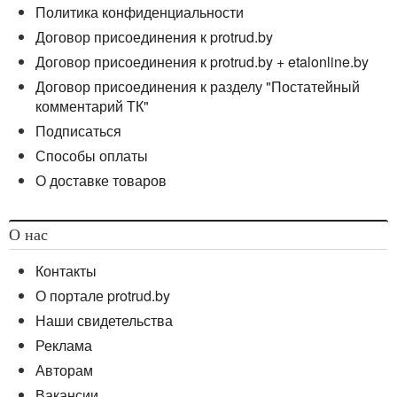
резолюция — это письменное указание
Политика конфиденциальности
руководителя о порядке исполнения или
Договор присоединения к protrud.by
использования документа, включающее фамилию
Договор присоединения к protrud.by + etalonline.by
и инициалы исполнителя, содержание поручения
и срок исполнения.
Договор присоединения к разделу "Постатейный
комментарий ТК"
Подписаться
НА ЗАМЕТКУ!!!
Способы оплаты
Резолюция должна быть подписана
(собственноручная подпись)
О доставке товаров
и датирована.
О нас
При положительном решении в резолюции
необходимо указать период предоставления
Контакты
отпуска.
О портале protrud.by
3. Издание приказа о предоставлении
Наши свидетельства
работнику отпуска без сохранения заработной
Реклама
платы
Авторам
Отпуска оформляются приказом (распоряжением,
Вакансии