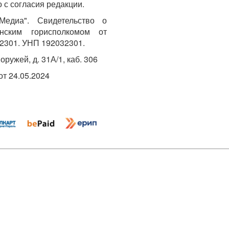
 с согласия редакции.
едиа". Свидетельство о
инским горисполкомом от
2301. УНП 192032301.
Хоружей, д. 31А/1, каб. 306
т 24.05.2024