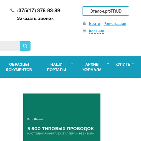
+375(17) 378-83-89
Эталон.proTRUD
Заказать звонок
Войти
Регистрация
Корзина
ОБРАЗЦЫ
НАШИ
АРХИВ
КУПИТЬ
ДОКУМЕНТОВ
ПОРТАЛЫ
ЖУРНАЛА
о
в