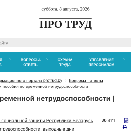
суббота, 8 августа, 2026
ПРО ТРУД
Я
ВОПРОСЫ-
ОХРАНА
УПРАВЛЕНИЕ
А
ОТВЕТЫ
ТРУДА
ПЕРСОНАЛОМ
рмационного портала protrud.by
Вопросы - ответы
ии пособия по временной нетрудоспособности
 временной нетрудоспособности |
Количеств
 социальной защиты Республики Беларусь
471
просмотро
етрудоспособности,
выходные дни