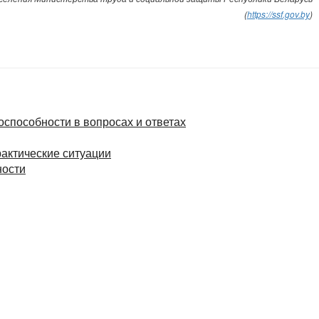
(
https://ssf.gov.by
)
способности в вопросах и ответах
рактические ситуации
ности