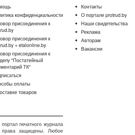
мощь
Контакты
литика конфиденциальности
О портале protrud.by
овор присоединения к
Наши свидетельства
trud.by
Реклама
овор присоединения к
Авторам
trud.by + etalonline.by
Вакансии
овор присоединения к
делу "Постатейный
ментарий ТК"
дписаться
особы оплаты
оставке товаров
портал печатного журнала
е права защищены. Любое