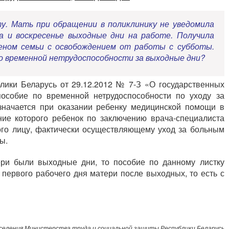
ту. Мать при обращении в поликлинику не уведомила
а и воскресенье выходные дни на работе. Получила
леном семьи с освобождением от работы с субботы.
по временной нетрудоспособности за выходные дни?
блики Беларусь от 29.12.2012 № 7-З «О государственных
особие по временной нетрудоспособности по уходу за
значается при оказании ребенку медицинской помощи в
ние которого ребенок по заключению врача-специалиста
рого лицу, фактически осуществляющему уход за больным
ы.
тери были выходные дни, то пособие по данному листку
 первого рабочего дня матери после выходных, то есть с
еления Министерства труда и социальной защиты Республики Беларусь