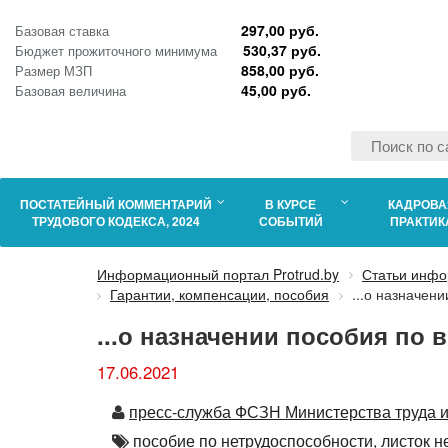
297,00 руб.
Базовая ставка
530,37 руб.
Бюджет прожиточного минимума
858,00 руб.
Размер МЗП
45,00 руб.
Базовая величина
ПОСТАТЕЙНЫЙ КОММЕНТАРИЙ
В КУРСЕ
КАДРОВА
ТРУДОВОГО КОДЕКСА, 2024
СОБЫТИЙ
ПРАКТИК
Информационный портал Protrud.by
Статьи инфо
Гарантии, компенсации, пособия
...о назначен
...о назначении пособия по
17.06.2021
Автор
пресс-служба ФСЗН Министерства труда и
Автор
пособие по нетрудоспособности,
листок н