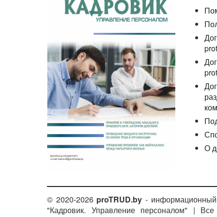
По
По
Дог
pro
Дог
pro
Дог
раз
ком
По
Сп
О д
© 2020-2026
proTRUD.by
- информационный 
"Кадровик. Управление персоналом" | Вс