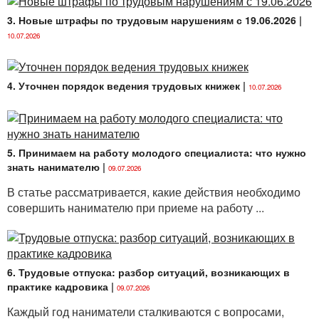
В рассматриваемом случае у работника имеются
3. Новые штрафы по трудовым нарушениям с 19.06.2026
|
основания требовать расторжения трудового
10.07.2026
договора, заключенного на неопределенный срок,
согласно ч. 4
ст. 40 ТК
в связи с нарушением
нанимателем законодательства о труде.
4. Уточнен порядок ведения трудовых книжек
|
10.07.2026
В случаях нарушения нанимателем
законодательства о труде, коллективного договора,
соглашения, трудового договора наниматель обязан
расторгнуть трудовой договор в срок, указанный
5. Принимаем на работу молодого специалиста: что нужно
в заявлении работника (ч. 4
ст. 40 ТК
).
знать нанимателю
|
09.07.2026
По мнению автора, норма ч. 2
ст. 41 ТК
для
В статье рассматривается, какие действия необходимо
установления факта нарушения нанимателем
совершить нанимателю при приеме на работу ...
законодательства о труде, трудового договора
в случае расторжения трудового договора,
заключенного на неопределенный срок, не
применяется, а споры по вопросам их оценки
6. Трудовые отпуска: разбор ситуаций, возникающих в
подведомственны органам по рассмотрению
практике кадровика
|
09.07.2026
индивидуальных трудовых споров в соответствии со
Каждый год наниматели сталкиваются с вопросами,
ст. 233 ТК
.