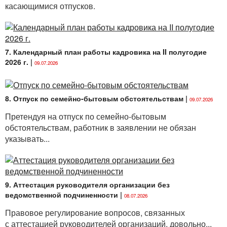
касающимися отпусков.
Если работник не является членом профсоюза,
а также в случае, когда комиссия по трудовым
спорам в организации не создана, индивидуальный
трудовой спор рассматривается непосредственно
7. Календарный план работы кадровика на II полугодие
в суде (ч. 3
ст. 236
,
п. 1 ч. 2 ст. 241 ТК
).
2026 г.
|
09.07.2026
Александр ГЕРАСИМЕНОК
8. Отпуск по семейно-бытовым обстоятельствам
|
09.07.2026
Претендуя на отпуск по семейно-бытовым
обстоятельствам, работник в заявлении не обязан
указывать...
9. Аттестация руководителя организации без
ведомственной подчиненности
|
08.07.2026
Правовое регулирование вопросов, связанных
с аттестацией руководителей организаций, довольно...