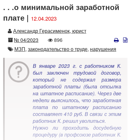
. . .о минимальной заработной
плате |
12.04.2023
Автор
Александр Герасименок, юрист
Номер
Количество
№ 04/2023
896
просмотров
Автор
МЗП,
законодательство о труде,
нарушения
В январе 2023 г. с работником К.
был заключен трудовой договор,
который не содержал размера
заработной платы (была отсылка
на штатное расписание). Через две
недели выяснилось, что заработная
плата по штатному расписанию
составляет 410 руб. В связи с этим
работник К. решил уволиться.
Нужно ли проходить досудебную
процедуру (в профсоюзе работник К.