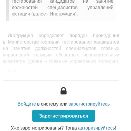
тестирования кандидатов на занятие
должностей специалистов управлений
юстиции (далее - Инструкция).
Инструкция определяет порядок проведения
в Министерстве юстиции тестирования кандидатов
на занятие должностей специалистов главных
управлений юстиции областных исполнительных
комитетов (далее – главные управления юстиции),
осуществляющих обязательную юридическую
<...>
экспертизу нормативных правовых актов
,
принятых местными Советами депутатов,
исполнительными и распорядительными органами
базового территориального уровня (далее –
кандидат).
Войдите
в систему или
зарегистрируйтесь
Целью тестирования является
проверка знания
Зарегистрироваться
законодательства о правовом обеспечении
нормотворческой деятельности
.
Уже зарегистрированы? Тогда
авторизируйтесь
!