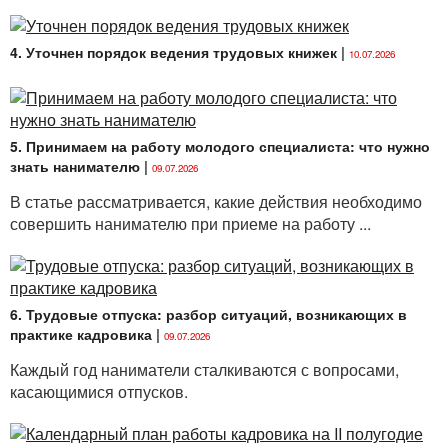
На тестирование кандидата
отводится 30 минут
.
При этом кандидат
не использует электронные
базы правовой информации, а также
4. Уточнен порядок ведения трудовых книжек
|
10.07.2026
нормативные правовые акты на бумажных или
электронных носителях
.
В
п. 3
Инструкции приводится перечень
5. Принимаем на работу молодого специалиста: что нужно
документов необходимых кандидату для подачи
знать нанимателю
|
09.07.2026
заявки для прохождения тестирования.
В статье рассматривается, какие действия необходимо
Решение о прохождении тестирования
совершить нанимателю при приеме на работу ...
принимается заместителем Министра юстиции
в ходе собеседования с кандидатом при условии,
если количество правильных ответов в тесте
кандидата
составило не менее 70 процентов
.
6. Трудовые отпуска: разбор ситуаций, возникающих в
практике кадровика
|
09.07.2026
Каждый год наниматели сталкиваются с вопросами,
касающимися отпусков.