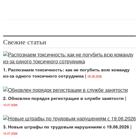
В рамках тестирования кандидату предлагается
пройти тест в письменной форме, содержащий
20
вопросов
.
Вопросы для тестов составляются в главном
управлении обязательной юридической экспертизы
Свежие статьи
нормативных правовых актов Министерства
юстиции с учетом предъявляемых к кандидатам
требований по владению основами
законодательства о нормотворческой деятельности,
1. Распознаем токсичность: как не погубить всю команду
в том числе в области проведения обязательной
из-за одного токсичного сотрудника
|
05.08.2026
юридической экспертизы нормативных правовых
актов.
2. Обновлен порядок регистрации в службе занятости
|
Перечень вопросов для тестов и варианты
10.07.2026
ответов на них утверждаются заместителем
Министра юстиции, осуществляющим руководство
соответствующим направлением деятельности
3. Новые штрафы по трудовым нарушениям с 19.06.2026
|
Министерства юстиции.
10.07.2026