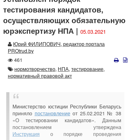
тестирования кандидатов,
осуществляющих обязательную
юрэкспертизу НПА |
05.03.2021
Автор
Юрий ФИЛИПОВИЧ, редактор портала
PROtrud.by
Количество
461
просмотров
Автор
нормотворчество,
НПА,
тестирование,
нормативный правовой акт
Министерство юстиции Республики Беларусь
приняло
постановление
от 25.02.2021 № 38
«О тестировании кандидатов». Данным
постановлением утверждена
Инструкция
о порядке проведения