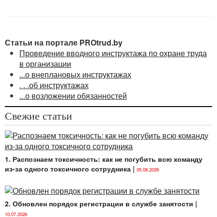
нанимателю.
Пошаговый алгоритм проведения первичного
инструктажа на рабочем месте будет следующим:
Статьи на портале PROtrud.by
1. Решить, по какому локальному правовому акту
Проведение вводного инструктажа по охране труда
будет проводиться первичный инструктаж на
в организации
рабочем месте.
...о внеплановых инструктажах
2. Составить перечень должностей служащих,
. . .об инструктажах
освобождаемых от первичного инструктажа на
...о возложении обязанностей
рабочем месте.
Свежие статьи
3. При необходимости назначить лиц,
ответственных за проведение первичного
инструктажа на рабочем месте в структурных
подразделениях.
1. Распознаем токсичность: как не погубить всю команду
4. Провести первичный инструктаж с работником.
из-за одного токсичного сотрудника
|
05.08.2026
5. Проверить усвоенные знания по охране труда.
6. Зарегистрировать результат проведения
2. Обновлен порядок регистрации в службе занятости
|
первичного инструктажа на рабочем месте.
10.07.2026