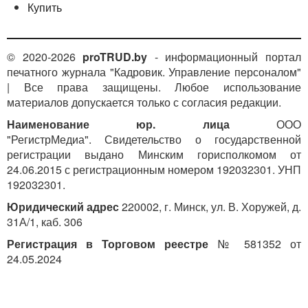
Купить
© 2020-2026
proTRUD.by
- информационный портал
печатного журнала "Кадровик. Управление персоналом"
| Все права защищены. Любое использование
материалов допускается только с согласия редакции.
Наименование юр. лица
ООО
"РегистрМедиа". Свидетельство о государственной
регистрации выдано Минским горисполкомом от
3. ПРИ НЕОБХОДИМОСТИ НАЗНАЧИТЬ ЛИЦ,
24.06.2015 с регистрационным номером 192032301. УНП
ОТВЕТСТВЕННЫХ ЗА ПРОВЕДЕНИЕ
192032301.
ПЕРВИЧНОГО ИНСТРУКТАЖА НА РАБОЧЕМ
Юридический адрес
220002, г. Минск, ул. В. Хоружей, д.
МЕСТЕ В СТРУКТУРНЫХ ПОДРАЗДЕЛЕНИЯХ
31А/1, каб. 306
Первичный инструктаж на рабочем месте
Регистрация в Торговом реестре
№ 581352 от
проводит непосредственный руководитель работ
24.05.2024
(начальник производства, цеха, участка, мастер,
прораб, инструктор и другие уполномоченные
должностные лица) (
п. 30
Инструкции № 175).