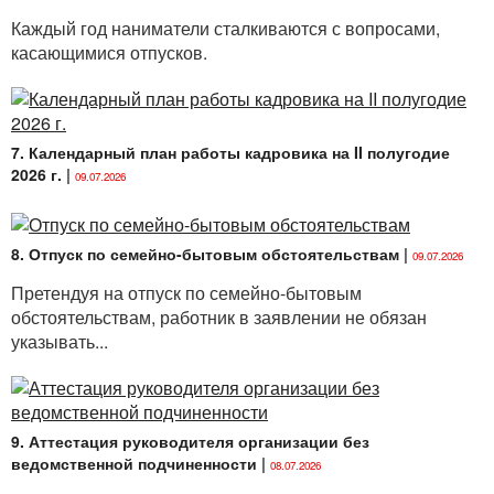
отношения в области охраны труда, в том числе
Каждый год наниматели сталкиваются с вопросами,
технических нормативных правовых актов, а также
касающимися отпусков.
локальных правовых актов, соблюдение которых
входит в трудовые обязанности работающих.
При необходимости в организации можно
разработать и утвердить программу первичного
7. Календарный план работы кадровика на II полугодие
инструктажа на рабочем месте.
2026 г.
|
09.07.2026
2. СОСТАВИТЬ ПЕРЕЧЕНЬ ДОЛЖНОСТЕЙ
СЛУЖАЩИХ, ОСВОБОЖДАЕМЫХ ОТ
ПЕРВИЧНОГО ИНСТРУКТАЖА НА РАБОЧЕМ
8. Отпуск по семейно-бытовым обстоятельствам
|
09.07.2026
МЕСТЕ
Претендуя на отпуск по семейно-бытовым
Первичный инструктаж на рабочем месте
обстоятельствам, работник в заявлении не обязан
и повторный инструктаж по решению нанимателя
указывать...
могут не проводиться с лицами, которые используют
по назначению офисное оборудование, не заняты на
работах по монтажу, эксплуатации, наладке,
обслуживанию и ремонту оборудования,
9. Аттестация руководителя организации без
использованию инструмента, хранению
ведомственной подчиненности
|
08.07.2026
и применению сырья и материалов (за исключением