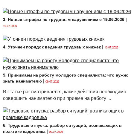
Рассмотрим каждое из необходимых действий
более подробно.
3. Новые штрафы по трудовым нарушениям с 19.06.2026
|
1. РЕШИТЬ, ПО КАКОМУ ЛОКАЛЬНОМУ
10.07.2026
ПРАВОВОМУ АКТУ БУДЕТ ПРОВОДИТЬСЯ
ПЕРВИЧНЫЙ ИНСТРУКТАЖ НА РАБОЧЕМ
МЕСТЕ
4. Уточнен порядок ведения трудовых книжек
|
10.07.2026
Согласно
п. 24
Инструкции № 175 работодатель
может выбрать, на основании какого локального
правового акта проводить первичный инструктаж на
рабочем месте:
5. Принимаем на работу молодого специалиста: что нужно
1) по инструкциям по охране труда для профессий
знать нанимателю
|
09.07.2026
рабочих и (или) отдельных видов работ (услуг);
В статье рассматривается, какие действия необходимо
2) утвержденной руководителем организации
совершить нанимателю при приеме на работу ...
программе первичного инструктажа по охране труда
на рабочем месте.
Программа первичного инструктажа на рабочем
месте составляется с учетом требований
6. Трудовые отпуска: разбор ситуаций, возникающих в
нормативных правовых актов, регулирующих
практике кадровика
|
09.07.2026