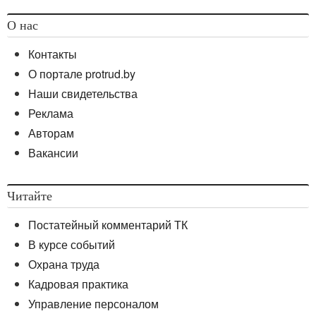
ОБРАТИТЕ ВНИМАНИЕ!!!
О нас
Необходимо учитывать, что
с работниками, выполняющими
Контакты
дистанционную работу, первичный
инструктаж на рабочем месте не
О портале protrud.by
проводится.
Наши свидетельства
Реклама
Авторам
Примерная форма
Вакансии
перечня
должностей
служащих,
Читайте
освобождаемых от
первичного
Постатейный комментарий ТК
инструктажа на
В курсе событий
рабочем месте
и повторного
Охрана труда
инструктажа
Кадровая практика
Управление персоналом