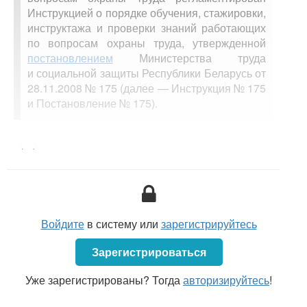
Инструкцией о порядке обучения, стажировки,
инструктажа и проверки знаний работающих
по вопросам охраны труда, утвержденной
постановлением
Министерства труда
и социальной защиты Республики Беларусь от
28.11.2008 № 175 (далее — Инструкция № 175
и Постановление № 175).
<...>
Согласно
п. 22
Инструкции № 175 первичный
инструктаж по охране труда на рабочем месте
(далее — первичный инструктаж на рабочем месте)
проводится до начала самостоятельной работы
с работниками:
Войдите
в систему или
зарегистрируйтесь
принятыми на работу;
при переводе или перемещении из одного
Зарегистрироваться
структурного подразделения в другое либо
которым поручается выполнение новой для них
Уже зарегистрированы? Тогда
авторизируйтесь
!
работы;
при временном переводе их к другому