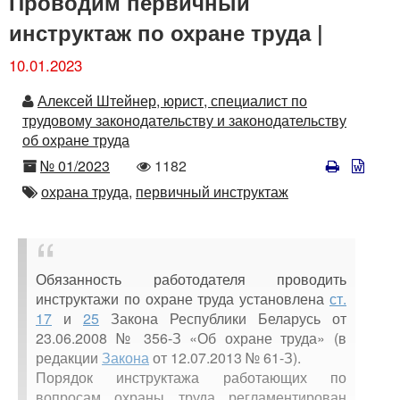
Проводим первичный
инструктаж по охране труда |
10.01.2023
Автор
Алексей Штейнер, юрист, специалист по
трудовому законодательству и законодательству
об охране труда
Номер
Количество
№ 01/2023
1182
просмотров
Автор
охрана труда,
первичный инструктаж
Обязанность работодателя проводить
инструктажи по охране труда установлена
ст.
17
и
25
Закона Республики Беларусь от
23.06.2008 № 356-З «Об охране труда» (в
редакции
Закона
от 12.07.2013 № 61-З).
Порядок инструктажа работающих по
вопросам охраны труда регламентирован