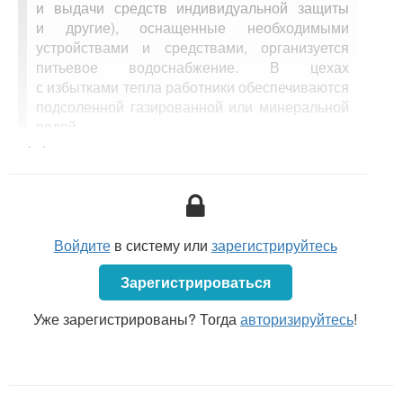
и выдачи средств индивидуальной защиты
и другие), оснащенные необходимыми
устройствами и средствами, организуется
питьевое водоснабжение. В цехах
с избытками тепла работники обеспечиваются
подсоленной газированной или минеральной
водой.
<...>
В план мероприятий по охране труда могут
включаться мероприятия по устройству
сатураторных установок (автоматов) для
Войдите
в систему или
зарегистрируйтесь
приготовления газированной (подсоленной) воды,
организация питьевого водоснабжения работников
Зарегистрироваться
(
п. 9.5.2
Рекомендаций по улучшению условий
и охраны труда в организациях на основе
Уже зарегистрированы? Тогда
авторизируйтесь
!
коллективных договорных отношений, изложенных
в письме Министерства здравоохранения
Республики Беларусь от 22.01.2016 № 10-10/42 «О
направлении Рекомендаций»).