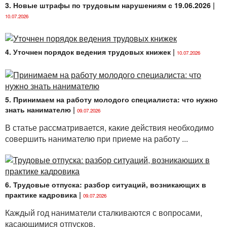
3. Новые штрафы по трудовым нарушениям с 19.06.2026
|
10.07.2026
установлением и соблюдением нормативов
безопасности питьевой воды;
поддержанием источников питьевого
4. Уточнен порядок ведения трудовых книжек
|
10.07.2026
водоснабжения в состоянии, пригодном для их
использования;
применением наилучших доступных методов,
5. Принимаем на работу молодого специалиста: что нужно
технологий и сооружений, используемых для
знать нанимателю
|
подготовки питьевой воды;
09.07.2026
В статье рассматривается, какие действия необходимо
использованием технологического и иного
совершить нанимателю при приеме на работу ...
оборудования, продукции, предназначенных для
подготовки питьевой воды, соответствующих
обязательным для соблюдения требованиям
ТНПА и требованиям, содержащимся
в международно-правовых актах, составляющих
6. Трудовые отпуска: разбор ситуаций, возникающих в
право Евразийского экономического союза;
практике кадровика
|
09.07.2026
осуществлением производственного контроля за
Каждый год наниматели сталкиваются с вопросами,
безопасностью питьевой воды;
касающимися отпусков.