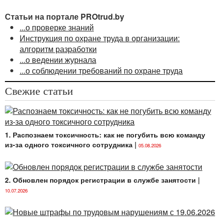
Таким образом,
наниматель обязан обеспечить
Статьи на портале PROtrud.by
работников питьевой водой
.
...о проверке знаний
Инструкция по охране труда в организации:
Законом
Республики Беларусь от 24.06.1999
алгоритм разработки
№ 271-З «О питьевом водоснабжении» (далее —
...о ведении журнала
Закон о питьевом водоснабжении) регулируются
...о соблюдении требований по охране труда
отношения в области питьевого водоснабжения
и установлены государственные гарантии по
Свежие статьи
обеспечению потребителей питьевой водой.
Согласно
ст. 1
Закона о питьевом
водоснабжении
питьевая вода
— это вода, которая
соответствует нормативам безопасности питьевой
1. Распознаем токсичность: как не погубить всю команду
воды.
Питьевое водоснабжение
— обеспечение
из-за одного токсичного сотрудника
|
05.08.2026
юридических и физических лиц, в том числе ИП,
питьевой водой.
2. Обновлен порядок регистрации в службе занятости
|
В соответствии со
ст. 21
Закона о питьевом
10.07.2026
водоснабжении безопасность питьевой воды,
подаваемой юридическим и физическим лицам,
в том числе ИП, обеспечивается: