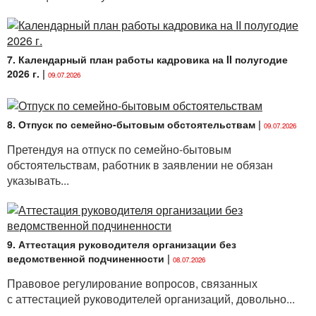
охраной источников питьевого водоснабжения
централизованных систем питьевого
водоснабжения.
7. Календарный план работы кадровика на II полугодие
2026 г.
|
09.07.2026
Порядок обеспечения работников питьевой водой
установлен, в том числе,
Межотраслевыми общими
правилами
по охране труда, утвержденными
8. Отпуск по семейно-бытовым обстоятельствам
|
09.07.2026
постановлением Министерства труда и социальной
защиты Республики Беларусь от 03.06.2003 № 70.
Претендуя на отпуск по семейно-бытовым
Согласно
п. 65
указанного документа помещения
обстоятельствам, работник в заявлении не обязан
обеспечиваются водой, соответствующей
указывать...
требованиям
санитарных правил и норм 2.1.4.
«Питьевая вода и водоснабжение населенных мест.
Питьевая вода. Гигиенические требования
к качеству воды централизованных систем
9. Аттестация руководителя организации без
питьевого водоснабжения. Контроль качества.
ведомственной подчиненности
|
08.07.2026
Санитарные правила и нормы
СанПиН 10-124 РБ
Правовое регулирование вопросов, связанных
99», утвержденных постановлением Главного
с аттестацией руководителей организаций, довольно...
государственного санитарного врача Республики