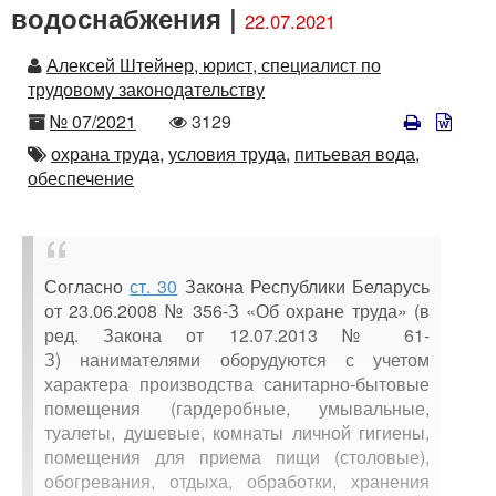
водоснабжения |
22.07.2021
Автор
Алексей Штейнер, юрист, специалист по
трудовому законодательству
Номер
Количество
№ 07/2021
3129
просмотров
Автор
охрана труда,
условия труда,
питьевая вода,
обеспечение
Согласно
ст. 30
Закона Республики Беларусь
от 23.06.2008 № 356-З «Об охране труда» (в
ред. Закона от 12.07.2013 № 61-
З) нанимателями оборудуются с учетом
характера производства санитарно-бытовые
помещения (гардеробные, умывальные,
туалеты, душевые, комнаты личной гигиены,
помещения для приема пищи (столовые),
обогревания, отдыха, обработки, хранения