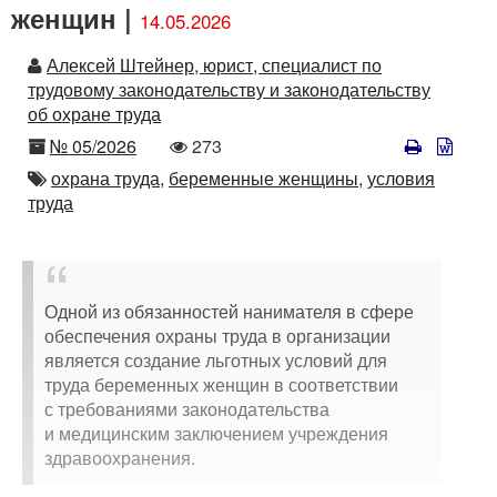
женщин |
14.05.2026
Автор
Алексей Штейнер, юрист, специалист по
трудовому законодательству и законодательству
об охране труда
Номер
Количество
№ 05/2026
273
просмотров
Автор
охрана труда,
беременные женщины,
условия
труда
Одной из обязанностей нанимателя в сфере
обеспечения охраны труда в организации
является создание льготных условий для
труда беременных женщин в соответствии
с требованиями законодательства
и медицинским заключением учреждения
здравоохранения.