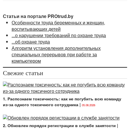
обслуживания или перевести ее на другую работу,
при этом являющуюся более легкой и исключающей
Статьи на портале PROtrud.by
воздействие вредных и (или) опасных
Особенности труда беременных и женщин,
производственных факторов. Основанием для
воспитывающих детей
снижения таких норм или перевода беременной
...о нарушении требований по охране труда
женщины на легкий труд является медицинское
...об охране труда
заключение установленной формы, выданное
Алгоритм установления дополнительных
учреждением здравоохранения.
специальных перерывов при работе за
компьютером
Свежие статьи
1. Распознаем токсичность: как не погубить всю команду
из-за одного токсичного сотрудника
|
05.08.2026
2. Обновлен порядок регистрации в службе занятости
|