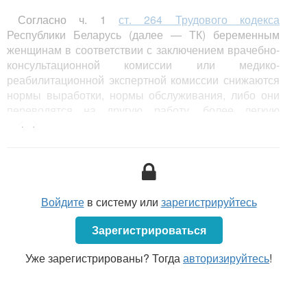
Согласно ч. 1
ст. 264 Трудового кодекса
Республики Беларусь (далее — ТК) беременным
женщинам в соответствии с заключением врачебно-
консультационной комиссии или медико-
реабилитационной экспертной комиссии снижаются
нормы выработки, нормы обслуживания, либо они
переводятся на другую работу, более легкую
<...>
и исключающую воздействие вредных и (или)
опасных производственных факторов,
с сохранением среднего заработка по прежней
работе.
ТК не приводит определение термина «более
Войдите
в систему или
зарегистрируйтесь
легкая работа» («легкий труд»), на которую
наниматель обязан перевести беременную
Зарегистрироваться
женщину. Вид такой работы определяется
в зависимости от конкретных условий работы
Уже зарегистрированы? Тогда
авторизируйтесь
!
в организации.
Наниматель обязан снизить для беременной
женщины нормы выработки или нормы