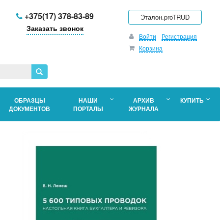
+375(17) 378-83-89
Эталон.proTRUD
Заказать звонок
Войти
Регистрация
Корзина
ОБРАЗЦЫ
НАШИ
АРХИВ
КУПИТЬ
ДОКУМЕНТОВ
ПОРТАЛЫ
ЖУРНАЛА
во
ров