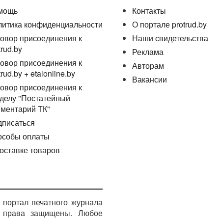
мощь
Контакты
литика конфиденциальности
О портале protrud.by
овор присоединения к
Наши свидетельства
trud.by
Реклама
овор присоединения к
Авторам
trud.by + etalonline.by
Вакансии
овор присоединения к
делу "Постатейный
ментарий ТК"
дписаться
особы оплаты
оставке товаров
портал печатного журнала
е права защищены. Любое