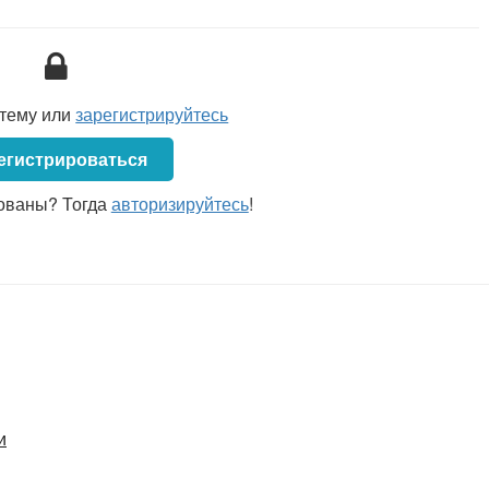
стему или
зарегистрируйтесь
егистрироваться
ованы? Тогда
авторизируйтесь
!
и