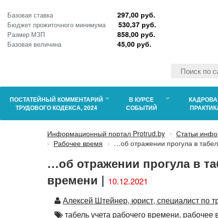
297,00 руб.
Базовая ставка
530,37 руб.
Бюджет прожиточного минимума
858,00 руб.
Размер МЗП
45,00 руб.
Базовая величина
ПОСТАТЕЙНЫЙ КОММЕНТАРИЙ
В КУРСЕ
КАДРОВА
ТРУДОВОГО КОДЕКСА, 2024
СОБЫТИЙ
ПРАКТИК
Информационный портал Protrud.by
Статьи инфо
Рабочее время
…об отражении прогула в табел
…об отражении прогула в та
времени |
10.12.2021
Автор
Алексей Штейнер, юрист, специалист по т
Автор
табель учета рабочего времени,
рабочее 