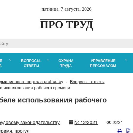
пятница, 7 августа, 2026
ПРО ТРУД
Я
ВОПРОСЫ-
ОХРАНА
УПРАВЛЕНИЕ
А
ОТВЕТЫ
ТРУДА
ПЕРСОНАЛОМ
рмационного портала protrud.by
Вопросы - ответы
е использования рабочего времени
беле использования рабочего
Номер
Количест
рудовому законодательству
№ 12/2021
2221
просмот
время,
прогул