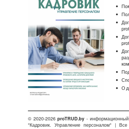
По
По
Дог
pro
Дог
pro
Дог
раз
ком
По
Сп
О д
© 2020-2026
proTRUD.by
- информационный 
"Кадровик. Управление персоналом" | Вс