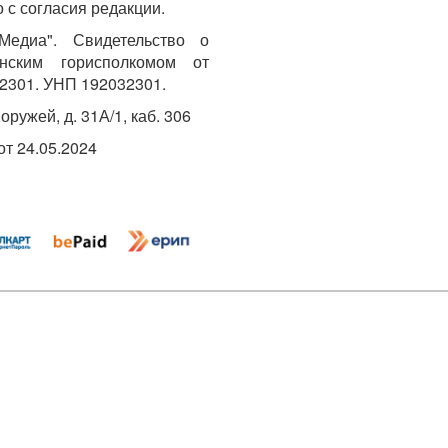
 с согласия редакции.
едиа". Свидетельство о
инским горисполкомом от
2301. УНП 192032301.
Хоружей, д. 31А/1, каб. 306
т 24.05.2024