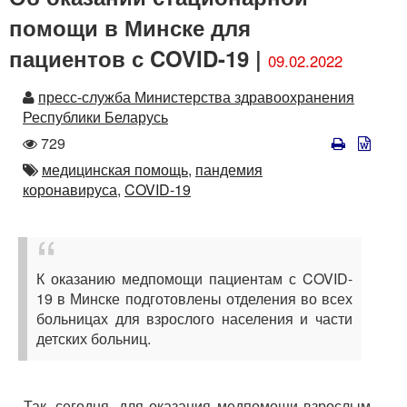
помощи в Минске для
пациентов с COVID-19 |
09.02.2022
Автор
пресс-служба Министерства здравоохранения
Республики Беларусь
Количество
729
просмотров
Автор
медицинская помощь,
пандемия
коронавируса,
COVID-19
К оказанию медпомощи пациентам с COVID-
19 в Минске подготовлены отделения во всех
больницах для взрослого населения и части
детских больниц.
Так, сегодня, для оказания медпомощи взрослым