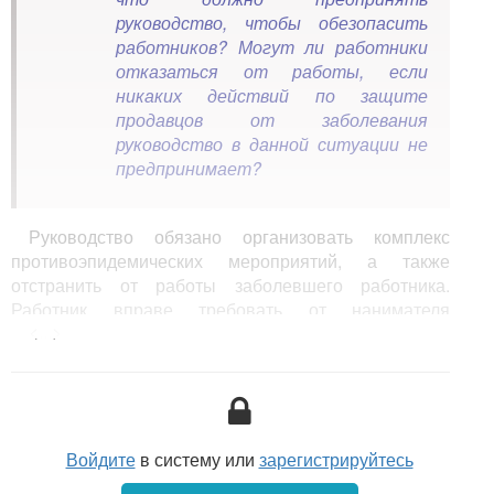
руководство, чтобы обезопасить
работников? Могут ли работники
отказаться от работы, если
никаких действий по защите
продавцов от заболевания
руководство в данной ситуации не
предпринимает?
Руководство обязано организовать комплекс
противоэпидемических мероприятий, а также
отстранить от работы заболевшего работника.
Работник вправе требовать от нанимателя
<...>
предоставления дополнительных средств
индивидуальной защиты, однако отказаться от
работы в такой ситуации не вправе.
В обязанности нанимателя входит заботиться
о здоровье своих работников. Согласно
п. 5
ч. 1
Войдите
в систему или
зарегистрируйтесь
ст. 55 ТК при организации труда работников