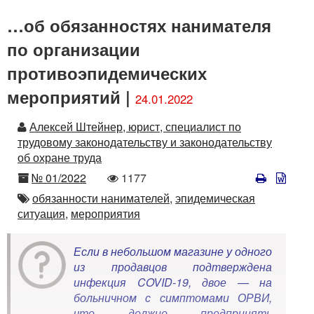
…об обязанностях нанимателя
по организации
противоэпидемических
мероприятий |
24.01.2022
Автор
Алексей Штейнер, юрист, специалист по
трудовому законодательству и законодательству
об охране труда
Номер
Количество
№ 01/2022
1177
просмотров
Автор
обязанности нанимателей,
эпидемическая
ситуация,
мероприятия
Если в небольшом магазине у одного
из продавцов подтверждена
инфекция COVID-19, двое — на
больничном с симптомами ОРВИ,
что должно предпринять