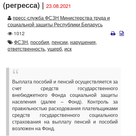
(регресса) |
23.08.2021
Автор
пресс-служба ФСЗН Министерства труда и
социальной защиты Республики Беларусь
Количество
1012
просмотров
Автор
ФСЗН,
пособия,
пенсии,
нарушения,
ответственность,
ущерб,
иск
Выплата пособий и пенсий осуществляется за
счет средств государственного
внебюджетного Фонда социальной защиты
населения (далее – Фонд). Контроль за
правильностью расходования плательщиками
средств государственного социального
страхования на выплату пенсий и пособий
возложен на Фонд.